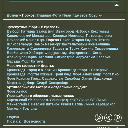
Домой
> Порхов:
Главная
Фото
План
Где это?
Ссылки
Сухопутные форты и крепости:
Выборг
Гатчина
Замок Бип
Ивангород
Изборск
Кексгольм
Кирилловский Монастырь
Копорье
Новгород
Петропавловка
Печорcкий монастырь
Порхов
Псков
Старая Ладога
Тихвин
Шлиссельбург
Замок Разеборг
Кастельхольм
Кюменлинна
Лапеенранта
Савонлинна
Тааветти
Турку
Хамина
Хямеенлинна
Висбю
Форт Хойторп
Фредрикстад
Фредрикстен
Хегра
Аренсбург
Нарва
Таллинн
Антипатрис
Иерусалим
Кесария
Масада
Форт Латрун
Морские крепости и форты:
Кронштадт: город и о. Котлин
Кронштадт: форты Северные
Кронштадт: Форты Южные
Тронгзунд
Форт Александр
Форт Ино
Форт Красная Горка
Свартхольм
Свеаборг
Ханко
Ваксхольм
Марстранд
Форт Сиарё
Оскарсборг
Артиллерийские батареи и отдельные орудия:
Форт Хёмсо
Укрепрайоны и оборонительные линии:
Карельский УР
Крепость Ленинград
КрУР
Линия ВТ
Линия
Маннергейма
Невский пятачок
Линия Салпа
Линия Харпарског
Миккели
Готланд
English
П о и с к
Все новости