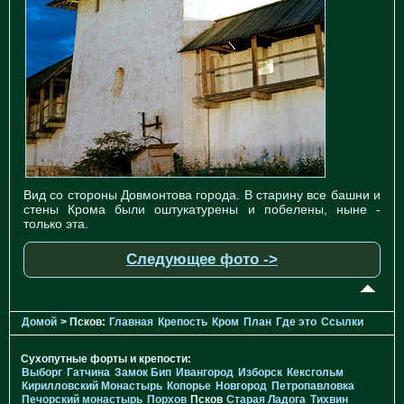
Вид со стороны Довмонтова города. В старину все башни и
стены Крома были оштукатурены и побелены, ныне -
только эта.
Следующее фото ->
Домой
> Псков:
Главная
Крепость
Кром
План
Где это
Ссылки
Сухопутные форты и крепости:
Выборг
Гатчина
Замок Бип
Ивангород
Изборск
Кексгольм
Кирилловский Монастырь
Копорье
Новгород
Петропавловка
Печорcкий монастырь
Порхов
Псков
Старая Ладога
Тихвин