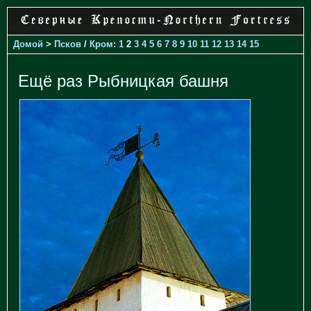
Домой
>
Псков
/
Кром
:
1
2
3
4
5
6
7
8
9
10
11
12
13
14
15
Ещё раз Рыбницкая башня