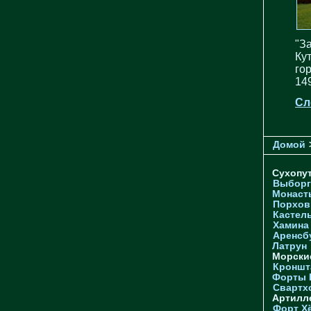
"З
Кут
го
14
Сл
Домой
Сухопу
Выборг
Монаст
Порхов
Кастел
Хамина
Аренсб
Латрун
Морски
Кроншта
Форты
Свартх
Артилл
Форт Х