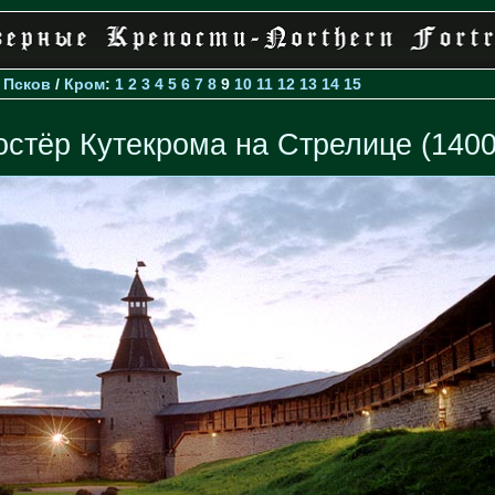
>
Псков
/
Кром
:
1
2
3
4
5
6
7
8
9
10
11
12
13
14
15
остёр Кутекрома на Стрелице (1400