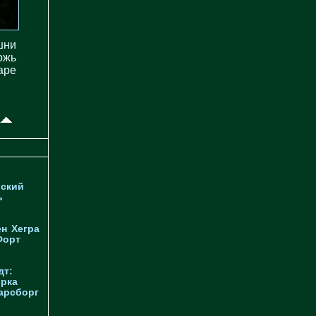
шни
рожь
аре
ский
ь
ен
Хегра
Форт
дт:
орка
арсборг