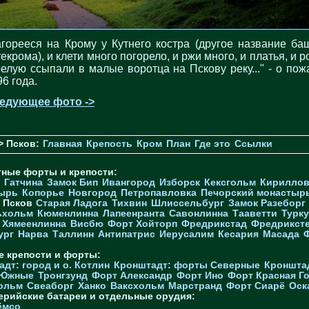
агорееся на Крому у Кутнего костра (другое название ба
екрома), и клети много погорело, и ржи много, и платья, и 
релую ссыпали в малые воротца на Пскову реку..." - о пож
96 года.
едующее фото ->
> Псков:
Главная
Крепость
Кром
План
Где это
Ссылки
тные форты и крепости:
Гатчина
Замок Бип
Ивангород
Изборск
Кексгольм
Кириллов
ырь
Копорье
Новгород
Петропавловка
Печорcкий монастыр
Псков
Старая Ладога
Тихвин
Шлиссельбург
Замок Разеборг
ьхольм
Кюменлинна
Лапеенранта
Савонлинна
Тааветти
Турку
Хямеенлинна
Висбю
Форт Хойторп
Фредрикстад
Фредрикст
ург
Нарва
Таллинн
Антипатрис
Иерусалим
Кесария
Масада
е крепости и форты:
дт: город и о. Котлин
Кронштадт: форты Северные
Кроншта
 Южные
Тронгзунд
Форт Александр
Форт Ино
Форт Красная Г
ольм
Свеаборг
Ханко
Ваксхольм
Марстранд
Форт Сиарё
Оск
ерийские батареи и отдельные орудия:
ёмсо