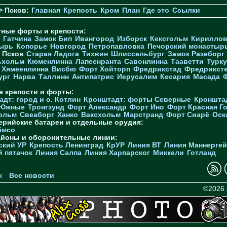
> Псков:
Главная
Крепость
Кром
План
Где это
Ссылки
тные форты и крепости:
Гатчина
Замок Бип
Ивангород
Изборск
Кексгольм
Кириллов
ырь
Копорье
Новгород
Петропавловка
Печорcкий монастыр
Псков
Старая Ладога
Тихвин
Шлиссельбург
Замок Разеборг
ьхольм
Кюменлинна
Лапеенранта
Савонлинна
Тааветти
Турку
Хямеенлинна
Висбю
Форт Хойторп
Фредрикстад
Фредрикст
ург
Нарва
Таллинн
Антипатрис
Иерусалим
Кесария
Масада
е крепости и форты:
дт: город и о. Котлин
Кронштадт: форты Северные
Кроншта
 Южные
Тронгзунд
Форт Александр
Форт Ино
Форт Красная Г
ольм
Свеаборг
Ханко
Ваксхольм
Марстранд
Форт Сиарё
Оск
ерийские батареи и отдельные орудия:
ёмсо
айоны и оборонительные линии:
ский УР
Крепость Ленинград
КрУР
Линия ВТ
Линия Маннерге
й пятачок
Линия Салпа
Линия Харпарског
Миккели
Готланд
к
Все новости
©2026