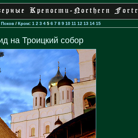
>
Псков
/
Кром
:
1
2
3
4
5
6
7
8
9
10
11
12
13
14
15
ид на Троицкий собор