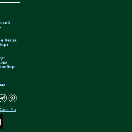
ский
ь
ен
Хегра
Форт
дт:
орка
арсборг
йма
Goss.Ru