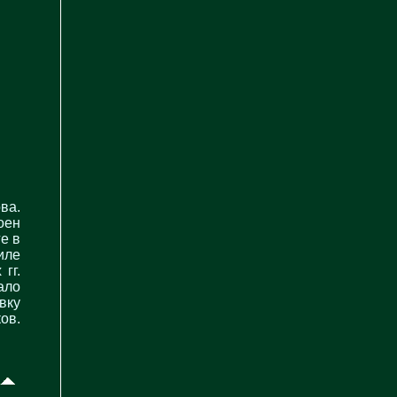
ва.
оен
е в
иле
гг.
ало
вку
ов.