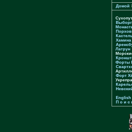
Домой
Сухопу
Выборг
Монаст
Порхов
Кастел
Хамина
Аренсб
Латрун
Морски
Кроншта
Форты
Свартх
Артилл
Форт Х
Укрепр
Карель
Невски
English
П о и с 