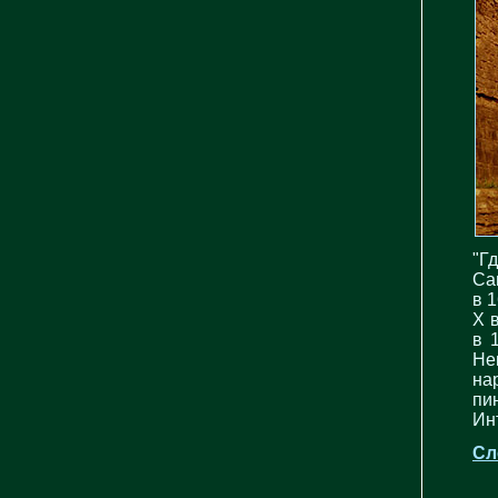
"Г
Са
в 
Х 
в 
Не
на
пи
Ин
Сл