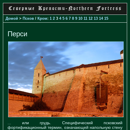
Домой
>
Псков
/
Кром
:
1
2
3
4
5
6
7
8
9
10
11
12
13
14
15
Перси
... или грудь. Специфический псковский
фортификационный термин, означающей напольную стену