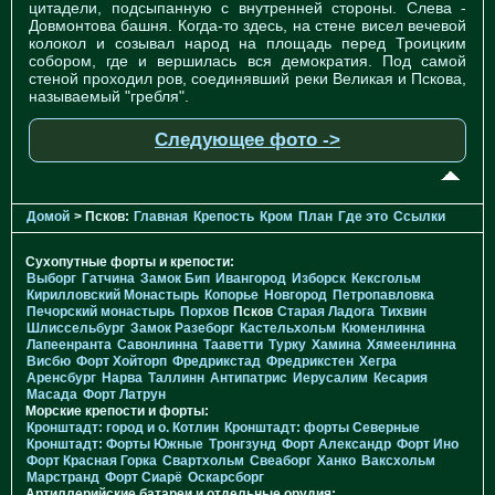
цитадели, подсыпанную с внутренней стороны. Слева -
Довмонтова башня. Когда-то здесь, на стене висел вечевой
колокол и созывал народ на площадь перед Троицким
собором, где и вершилась вся демократия. Под самой
стеной проходил ров, соединявший реки Великая и Пскова,
называемый "гребля".
Следующее фото ->
Домой
> Псков:
Главная
Крепость
Кром
План
Где это
Ссылки
Сухопутные форты и крепости:
Выборг
Гатчина
Замок Бип
Ивангород
Изборск
Кексгольм
Кирилловский Монастырь
Копорье
Новгород
Петропавловка
Печорcкий монастырь
Порхов
Псков
Старая Ладога
Тихвин
Шлиссельбург
Замок Разеборг
Кастельхольм
Кюменлинна
Лапеенранта
Савонлинна
Тааветти
Турку
Хамина
Хямеенлинна
Висбю
Форт Хойторп
Фредрикстад
Фредрикстен
Хегра
Аренсбург
Нарва
Таллинн
Антипатрис
Иерусалим
Кесария
Масада
Форт Латрун
Морские крепости и форты:
Кронштадт: город и о. Котлин
Кронштадт: форты Северные
Кронштадт: Форты Южные
Тронгзунд
Форт Александр
Форт Ино
Форт Красная Горка
Свартхольм
Свеаборг
Ханко
Ваксхольм
Марстранд
Форт Сиарё
Оскарсборг
Артиллерийские батареи и отдельные орудия: