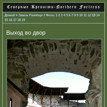
Домой
>
Замок Разеборг
/
Фото
:
1
2
3
4
5
6
7
8
9
10
11
12
13
14
15
16
17
18
19
Выход во двор