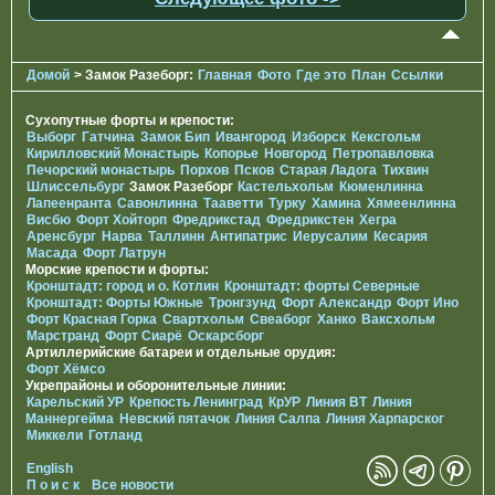
Домой
> Замок Разеборг:
Главная
Фото
Где это
План
Ссылки
Сухопутные форты и крепости:
Выборг
Гатчина
Замок Бип
Ивангород
Изборск
Кексгольм
Кирилловский Монастырь
Копорье
Новгород
Петропавловка
Печорcкий монастырь
Порхов
Псков
Старая Ладога
Тихвин
Шлиссельбург
Замок Разеборг
Кастельхольм
Кюменлинна
Лапеенранта
Савонлинна
Тааветти
Турку
Хамина
Хямеенлинна
Висбю
Форт Хойторп
Фредрикстад
Фредрикстен
Хегра
Аренсбург
Нарва
Таллинн
Антипатрис
Иерусалим
Кесария
Масада
Форт Латрун
Морские крепости и форты:
Кронштадт: город и о. Котлин
Кронштадт: форты Северные
Кронштадт: Форты Южные
Тронгзунд
Форт Александр
Форт Ино
Форт Красная Горка
Свартхольм
Свеаборг
Ханко
Ваксхольм
Марстранд
Форт Сиарё
Оскарсборг
Артиллерийские батареи и отдельные орудия:
Форт Хёмсо
Укрепрайоны и оборонительные линии:
Карельский УР
Крепость Ленинград
КрУР
Линия ВТ
Линия
Маннергейма
Невский пятачок
Линия Салпа
Линия Харпарског
Миккели
Готланд
English
П о и с к
Все новости