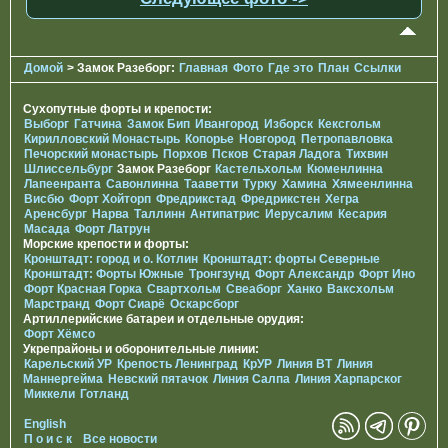
Домой
> Замок Разеборг:
Главная
Фото
Где это
План
Ссылки
Сухопутные форты и крепости:
Выборг
Гатчина
Замок Бип
Ивангород
Изборск
Кексгольм
Кирилловский Монастырь
Копорье
Новгород
Петропавловка
Печорcкий монастырь
Порхов
Псков
Старая Ладога
Тихвин
Шлиссельбург
Замок Разеборг
Кастельхольм
Кюменлинна
Лапеенранта
Савонлинна
Тааветти
Турку
Хамина
Хямеенлинна
Висбю
Форт Хойторп
Фредрикстад
Фредрикстен
Хегра
Аренсбург
Нарва
Таллинн
Антипатрис
Иерусалим
Кесария
Масада
Форт Латрун
Морские крепости и форты:
Кронштадт: город и о. Котлин
Кронштадт: форты Северные
Кронштадт: Форты Южные
Тронгзунд
Форт Александр
Форт Ино
Форт Красная Горка
Свартхольм
Свеаборг
Ханко
Ваксхольм
Марстранд
Форт Сиарё
Оскарсборг
Артиллерийские батареи и отдельные орудия:
Форт Хёмсо
Укрепрайоны и оборонительные линии:
Карельский УР
Крепость Ленинград
КрУР
Линия ВТ
Линия
Маннергейма
Невский пятачок
Линия Салпа
Линия Харпарског
Миккели
Готланд
English
П о и с к
Все новости