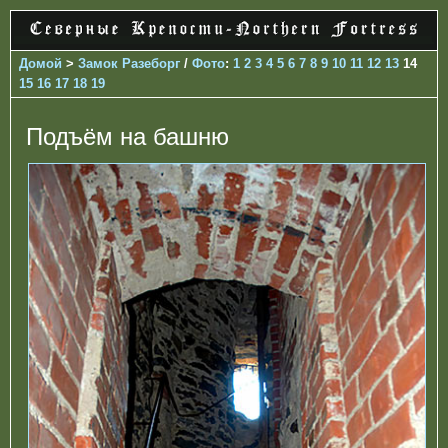
Домой
>
Замок Разеборг
/
Фото
:
1
2
3
4
5
6
7
8
9
10
11
12
13
14
15
16
17
18
19
Подъём на башню