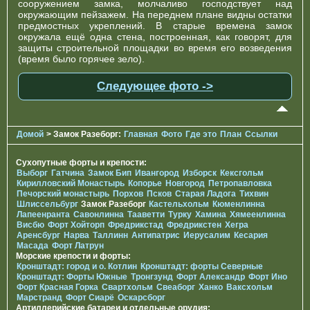
сооружением замка, молчаливо господствует над
окружающим пейзажем. На переднем плане видны остатки
предмостных укреплений. В старые времена замок
окружала ещё одна стена, построенная, как говорят, для
защиты строительной площадки во время его возведения
(время было горячее зело).
Следующее фото ->
Домой
> Замок Разеборг:
Главная
Фото
Где это
План
Ссылки
Сухопутные форты и крепости:
Выборг
Гатчина
Замок Бип
Ивангород
Изборск
Кексгольм
Кирилловский Монастырь
Копорье
Новгород
Петропавловка
Печорcкий монастырь
Порхов
Псков
Старая Ладога
Тихвин
Шлиссельбург
Замок Разеборг
Кастельхольм
Кюменлинна
Лапеенранта
Савонлинна
Тааветти
Турку
Хамина
Хямеенлинна
Висбю
Форт Хойторп
Фредрикстад
Фредрикстен
Хегра
Аренсбург
Нарва
Таллинн
Антипатрис
Иерусалим
Кесария
Масада
Форт Латрун
Морские крепости и форты:
Кронштадт: город и о. Котлин
Кронштадт: форты Северные
Кронштадт: Форты Южные
Тронгзунд
Форт Александр
Форт Ино
Форт Красная Горка
Свартхольм
Свеаборг
Ханко
Ваксхольм
Марстранд
Форт Сиарё
Оскарсборг
Артиллерийские батареи и отдельные орудия: