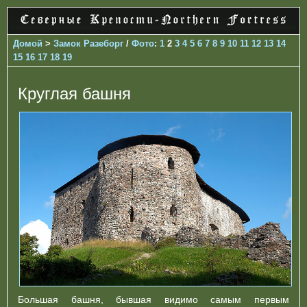
Домой
>
Замок Разеборг
/
Фото
:
1
2
3
4
5
6
7
8
9
10
11
12
13
14
15
16
17
18
19
Круглая башня
Большая башня, бывшая видимо самым первым