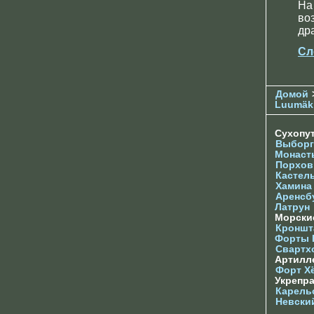
На
во
др
Сл
Домой
Luumäk
Сухопу
Выборг
Монаст
Порхов
Кастел
Хамина
Аренсб
Латрун
Морски
Кроншта
Форты
Свартх
Артилл
Форт Х
Укрепр
Карель
Невски