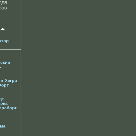
для
бов
ктор
ский
ь
ен
Хегра
Форт
дт:
орка
арсборг
йма