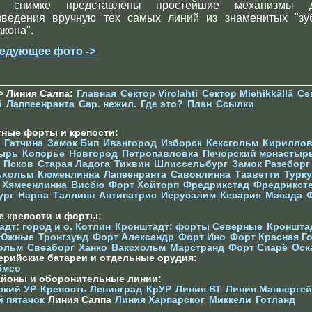
 снимке представлены простейшие механизмы 
зведения вручную тех самых линий из знаменитых "зу
акона".
едующее фото ->
> Линия Салпа:
Главная
Сектор Virolahti
Сектор Miehikkällä
Се
i
Лаппеенранта
Сар. нежил.
Где это?
План
Ссылки
тные форты и крепости:
Гатчина
Замок Бип
Ивангород
Изборск
Кексгольм
Кириллов
ырь
Копорье
Новгород
Петропавловка
Печорcкий монастыр
Псков
Старая Ладога
Тихвин
Шлиссельбург
Замок Разеборг
ьхольм
Кюменлинна
Лапеенранта
Савонлинна
Тааветти
Турку
Хямеенлинна
Висбю
Форт Хойторп
Фредрикстад
Фредрикст
ург
Нарва
Таллинн
Антипатрис
Иерусалим
Кесария
Масада
е крепости и форты:
дт: город и о. Котлин
Кронштадт: форты Северные
Кроншта
 Южные
Тронгзунд
Форт Александр
Форт Ино
Форт Красная Г
ольм
Свеаборг
Ханко
Ваксхольм
Марстранд
Форт Сиарё
Оск
ерийские батареи и отдельные орудия:
ёмсо
айоны и оборонительные линии:
ский УР
Крепость Ленинград
КрУР
Линия ВТ
Линия Маннерге
й пятачок
Линия Салпа
Линия Харпарског
Миккели
Готланд