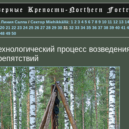
>
Линия Салпа
/
Сектор Miehikkällä
:
1
2
3
4
5
6
7
8
9
10
11
12
13
1
20
21
22
23
24
25
26
27
28
29
30
31
32
33
34
35
36
37
38
39
40
41
4
48
49
50
ехнологический процесс возведени
репятствий