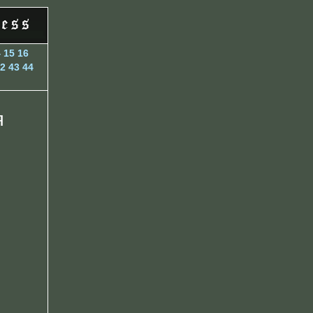
4
15
16
2
43
44
я