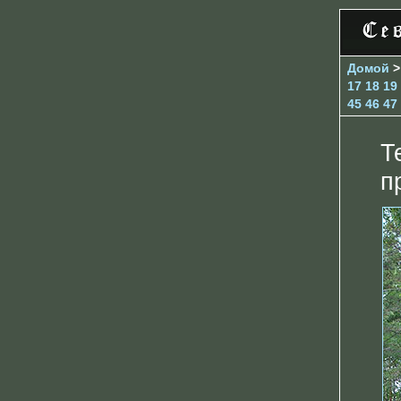
Домой
17
18
19
45
46
47
Т
п