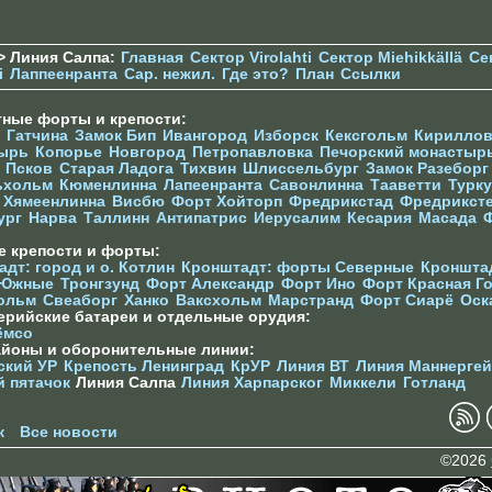
> Линия Салпа:
Главная
Сектор Virolahti
Сектор Miehikkällä
Се
i
Лаппеенранта
Сар. нежил.
Где это?
План
Ссылки
тные форты и крепости:
Гатчина
Замок Бип
Ивангород
Изборск
Кексгольм
Кириллов
ырь
Копорье
Новгород
Петропавловка
Печорcкий монастыр
Псков
Старая Ладога
Тихвин
Шлиссельбург
Замок Разеборг
ьхольм
Кюменлинна
Лапеенранта
Савонлинна
Тааветти
Турку
Хямеенлинна
Висбю
Форт Хойторп
Фредрикстад
Фредрикст
ург
Нарва
Таллинн
Антипатрис
Иерусалим
Кесария
Масада
е крепости и форты:
дт: город и о. Котлин
Кронштадт: форты Северные
Кроншта
 Южные
Тронгзунд
Форт Александр
Форт Ино
Форт Красная Г
ольм
Свеаборг
Ханко
Ваксхольм
Марстранд
Форт Сиарё
Оск
ерийские батареи и отдельные орудия:
ёмсо
айоны и оборонительные линии:
ский УР
Крепость Ленинград
КрУР
Линия ВТ
Линия Маннерге
й пятачок
Линия Салпа
Линия Харпарског
Миккели
Готланд
к
Все новости
©2026