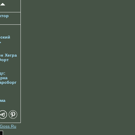
ктор
ский
ь
ен
Хегра
Форт
дт:
орка
арсборг
йма
Goss.Ru