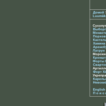
Домой
Luumäk
Сухопу
Выборг
Монаст
Порхов
Кастел
Хамина
Аренсб
Латрун
Морски
Кроншта
Форты
Свартх
Артилл
Форт Х
Укрепр
Карель
Невски
English
П о и с 