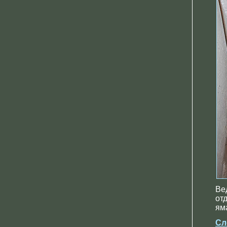
Ве
от
ям
Сл