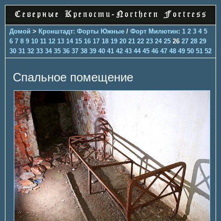
Домой
>
Кронштадт: Форты Южные
/
Форт Милютин
:
1
2
3
4
5
6
7
8
9
10
11
12
13
14
15
16
17
18
19
20
21
22
23
24
25
26
27
28
29
30
31
32
33
34
35
36
37
38
39
40
41
42
43
44
45
46
47
48
49
50
51
52
Спальное помещение