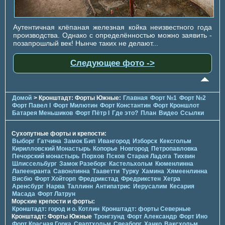
Аутентичная клёпаная железная койка неизвестного года
производства. Однако с определённостью можно заявить -
позапрошлый век! Нынче таких не делают...
Следующее фото ->
Домой
> Кронштадт: Форты Южные:
Главная
Форт №1
Форт №2
Форт Павел I
Форт Милютин
Форт Константин
Форт Кроншлот
Батарея Меньшиков
Форт Пётр I
Где это?
План
Видео
Ссылки
Сухопутные форты и крепости:
Выборг
Гатчина
Замок Бип
Ивангород
Изборск
Кексгольм
Кирилловский Монастырь
Копорье
Новгород
Петропавловка
Печорcкий монастырь
Порхов
Псков
Старая Ладога
Тихвин
Шлиссельбург
Замок Разеборг
Кастельхольм
Кюменлинна
Лапеенранта
Савонлинна
Тааветти
Турку
Хамина
Хямеенлинна
Висбю
Форт Хойторп
Фредрикстад
Фредрикстен
Хегра
Аренсбург
Нарва
Таллинн
Антипатрис
Иерусалим
Кесария
Масада
Форт Латрун
Морские крепости и форты:
Кронштадт: город и о. Котлин
Кронштадт: форты Северные
Кронштадт: Форты Южные
Тронгзунд
Форт Александр
Форт Ино
Форт Красная Горка
Свартхольм
Свеаборг
Ханко
Ваксхольм