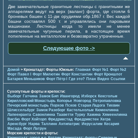
Две замечательные гранитные лестницы с гранитными же
аппарелями ведут на верх (валанг) форта, где стояли 6
броневых башен с 11-дм орудиями обр.1867 г. Вес каждой
башни составлял 500 т. и управлялись они паровыми
машинами. Лестницы когда то имели не менее
замечательные чугунные перила, в настоящее время
попиленные на металлолом и безвозвратно утраченные.
Следующее фото ->
Домой
> Кронштадт: Форты Южные:
Главная
Форт №1
Форт №2
Форт Павел I
Форт Милютин
Форт Константин
Форт Кроншлот
Батарея Меньшиков
Форт Пётр I
Где это?
План
Видео
Ссылки
Сухопутные форты и крепости:
Выборг
Гатчина
Замок Бип
Ивангород
Изборск
Кексгольм
Кирилловский Монастырь
Копорье
Новгород
Петропавловка
Печорcкий монастырь
Порхов
Псков
Старая Ладога
Тихвин
Шлиссельбург
Замок Разеборг
Кастельхольм
Кюменлинна
Лапеенранта
Савонлинна
Тааветти
Турку
Хамина
Хямеенлинна
Висбю
Форт Хойторп
Фредрикстад
Фредрикстен
Хегра
Аренсбург
Нарва
Таллинн
Антипатрис
Иерусалим
Кесария
Масада
Форт Латрун
Морские крепости и форты:
Кронштадт: город и о. Котлин
Кронштадт: форты Северные