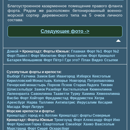
Благоустроенное казарменное помещение правого фланга
форта. Рядом же расположен бетонированный военно-
морской сортир деревенского типа на 5 очков личного
состава.
Следующее фото ->
Домой
> Кронштадт: Форты Южные:
Главная
Форт №1
Форт №2
Форт Павел I
Форт Милютин
Форт Константин
Форт Кроншлот
Батарея Меньшиков
Форт Пётр I
Где это?
План
Видео
Ссылки
Сухопутные форты и крепости:
Выборг
Гатчина
Замок Бип
Ивангород
Изборск
Кексгольм
Кирилловский Монастырь
Копорье
Новгород
Петропавловка
Печорcкий монастырь
Порхов
Псков
Старая Ладога
Тихвин
Шлиссельбург
Замок Разеборг
Кастельхольм
Кюменлинна
Лапеенранта
Савонлинна
Тааветти
Турку
Хамина
Хямеенлинна
Висбю
Форт Хойторп
Фредрикстад
Фредрикстен
Хегра
Аренсбург
Нарва
Таллинн
Антипатрис
Иерусалим
Кесария
Масада
Форт Латрун
Морские крепости и форты:
Кронштадт: город и о. Котлин
Кронштадт: форты Северные
Кронштадт: Форты Южные
Тронгзунд
Форт Александр
Форт Ино
Форт Красная Горка
Свартхольм
Свеаборг
Ханко
Ваксхольм
Марстранд
Форт Сиарё
Оскарсборг