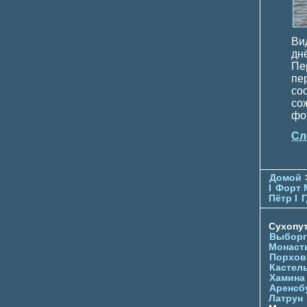
Ви
дн
Пе
пе
со
со
фо
Сл
Домой
I
Форт 
Пётр I
Г
Сухопу
Выборг
Монаст
Порхов
Кастел
Хамина
Аренсб
Латрун