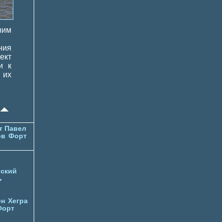
ним
ния
ект
и к
 их
т Павел
ов
Форт
ский
ь
ен
Хегра
Форт