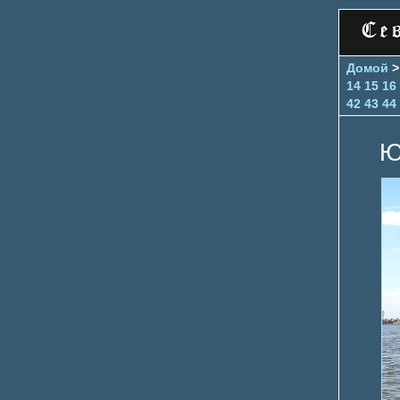
Домой
14
15
16
42
43
44
Ю