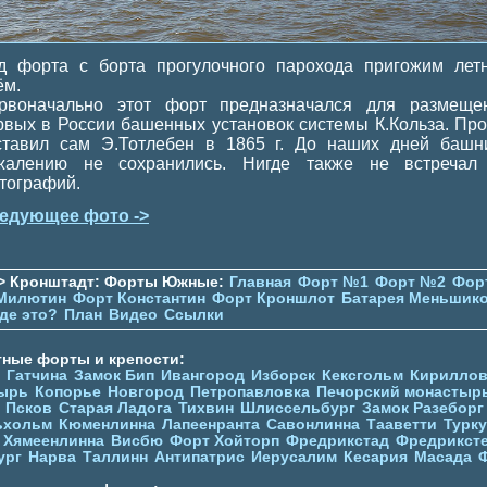
д форта с борта прогулочного парохода пригожим лет
ём.
рвоначально этот форт предназначался для размеще
рвых в России башенных установок системы К.Кольза. Про
ставил сам Э.Тотлебен в 1865 г. До наших дней башн
жалению не сохранились. Нигде также не встречал
тографий.
едующее фото ->
> Кронштадт: Форты Южные:
Главная
Форт №1
Форт №2
Фор
Милютин
Форт Константин
Форт Кроншлот
Батарея Меньшик
де это?
План
Видео
Ссылки
тные форты и крепости:
Гатчина
Замок Бип
Ивангород
Изборск
Кексгольм
Кириллов
ырь
Копорье
Новгород
Петропавловка
Печорcкий монастыр
Псков
Старая Ладога
Тихвин
Шлиссельбург
Замок Разеборг
ьхольм
Кюменлинна
Лапеенранта
Савонлинна
Тааветти
Турку
Хямеенлинна
Висбю
Форт Хойторп
Фредрикстад
Фредрикст
ург
Нарва
Таллинн
Антипатрис
Иерусалим
Кесария
Масада