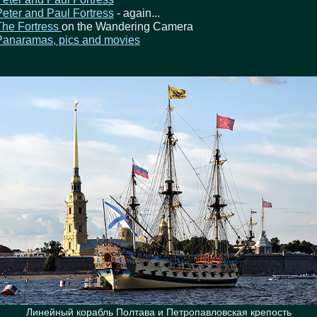
Peter and Paul Fortress
- again...
The Fortress
on the Wandering Camera
Panaramas, pics and movies
Линейный корабль Полтава и Петропавловская крепость