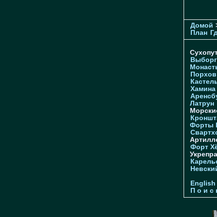
Домой
План
Г
Сухопу
Выборг
Монаст
Порхов
Кастел
Хамина
Аренсб
Латрун
Морски
Кроншта
Форты
Свартх
Артилл
Форт Х
Укрепр
Карель
Невски
English
П о и с 