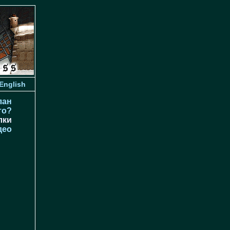
English
лан
то?
лки
део