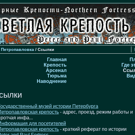
>
Петропавловка
/ Ссылки
Главная
П
Крепость
Где э
Арсенал
Ссы
Тюрьма
Ви
Наводнение
сылки
Государственный музей истории Петербурга
Петропавловская крепость
- aдрес, проезд, режим работы и
протчая инфа...
Информация для посетителей
Петропавловская крепость
- краткий реферат по истории
Peter and Paul Fortress