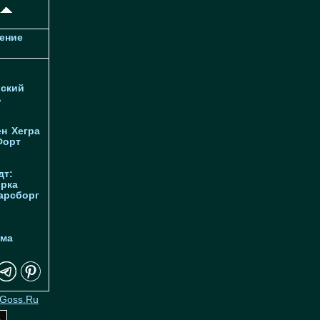
ение
ский
ь
ен
Хегра
Форт
дт:
орка
арсборг
йма
Goss.Ru