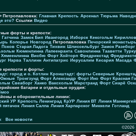
> Петропавловка:
Главная
Крепость
Арсенал
Тюрьма
Наводн
де это?
Ссылки
Видео
тные форты и крепости:
Гатчина
Замок Бип
Ивангород
Изборск
Кексгольм
Кириллов
ырь
Копорье
Новгород
Петропавловка
Печорcкий монастыр
Псков
Старая Ладога
Тихвин
Шлиссельбург
Замок Разеборг
ьхольм
Кюменлинна
Лапеенранта
Савонлинна
Тааветти
Турку
Хямеенлинна
Висбю
Форт Хойторп
Фредрикстад
Фредрикст
ург
Нарва
Таллинн
Антипатрис
Иерусалим
Кесария
Масада
е крепости и форты:
дт: город и о. Котлин
Кронштадт: форты Северные
Кроншта
 Южные
Тронгзунд
Форт Александр
Форт Ино
Форт Красная Г
ольм
Свеаборг
Ханко
Ваксхольм
Марстранд
Форт Сиарё
Оск
ерийские батареи и отдельные орудия:
ёмсо
айоны и оборонительные линии:
ский УР
Крепость Ленинград
КрУР
Линия ВТ
Линия Маннерге
й пятачок
Линия Салпа
Линия Харпарског
Миккели
Готланд
к
Все новости
©2026