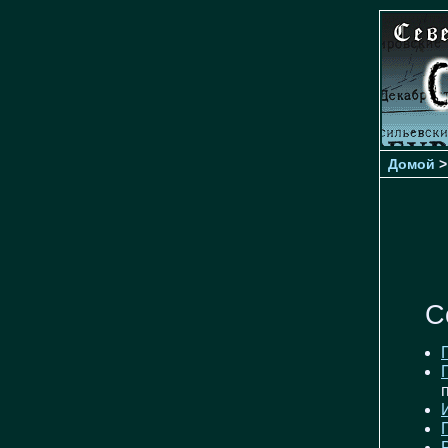
Домой
С