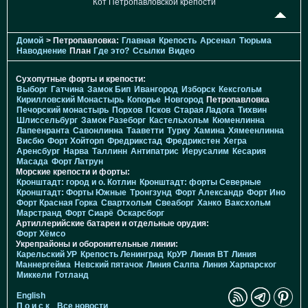
Кот Петропавловской крепости
Домой
> Петропавловка:
Главная
Крепость
Арсенал
Тюрьма
Наводнение
План
Где это?
Ссылки
Видео
Сухопутные форты и крепости:
Выборг
Гатчина
Замок Бип
Ивангород
Изборск
Кексгольм
Кирилловский Монастырь
Копорье
Новгород
Петропавловка
Печорcкий монастырь
Порхов
Псков
Старая Ладога
Тихвин
Шлиссельбург
Замок Разеборг
Кастельхольм
Кюменлинна
Лапеенранта
Савонлинна
Тааветти
Турку
Хамина
Хямеенлинна
Висбю
Форт Хойторп
Фредрикстад
Фредрикстен
Хегра
Аренсбург
Нарва
Таллинн
Антипатрис
Иерусалим
Кесария
Масада
Форт Латрун
Морские крепости и форты:
Кронштадт: город и о. Котлин
Кронштадт: форты Северные
Кронштадт: Форты Южные
Тронгзунд
Форт Александр
Форт Ино
Форт Красная Горка
Свартхольм
Свеаборг
Ханко
Ваксхольм
Марстранд
Форт Сиарё
Оскарсборг
Артиллерийские батареи и отдельные орудия:
Форт Хёмсо
Укрепрайоны и оборонительные линии:
Карельский УР
Крепость Ленинград
КрУР
Линия ВТ
Линия
Маннергейма
Невский пятачок
Линия Салпа
Линия Харпарског
Миккели
Готланд
English
П о и с к
Все новости