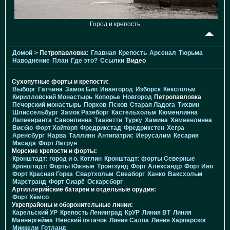
Город и крепость
Домой
> Петропавловка:
Главная
Крепость
Арсенал
Тюрьма
Наводнение
План
Где это?
Ссылки
Видео
Сухопутные форты и крепости:
Выборг
Гатчина
Замок Бип
Ивангород
Изборск
Кексгольм
Кирилловский Монастырь
Копорье
Новгород
Петропавловка
Печорcкий монастырь
Порхов
Псков
Старая Ладога
Тихвин
Шлиссельбург
Замок Разеборг
Кастельхольм
Кюменлинна
Лапеенранта
Савонлинна
Тааветти
Турку
Хамина
Хямеенлинна
Висбю
Форт Хойторп
Фредрикстад
Фредрикстен
Хегра
Аренсбург
Нарва
Таллинн
Антипатрис
Иерусалим
Кесария
Масада
Форт Латрун
Морские крепости и форты:
Кронштадт: город и о. Котлин
Кронштадт: форты Северные
Кронштадт: Форты Южные
Тронгзунд
Форт Александр
Форт Ино
Форт Красная Горка
Свартхольм
Свеаборг
Ханко
Ваксхольм
Марстранд
Форт Сиарё
Оскарсборг
Артиллерийские батареи и отдельные орудия:
Форт Хёмсо
Укрепрайоны и оборонительные линии:
Карельский УР
Крепость Ленинград
КрУР
Линия ВТ
Линия
Маннергейма
Невский пятачок
Линия Салпа
Линия Харпарског
Миккели
Готланд