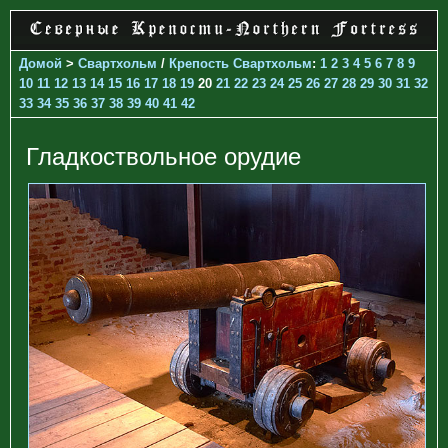
Домой
>
Свартхольм
/
Крепость Свартхольм
:
1
2
3
4
5
6
7
8
9
10
11
12
13
14
15
16
17
18
19
20
21
22
23
24
25
26
27
28
29
30
31
32
33
34
35
36
37
38
39
40
41
42
Гладкоствольное орудие