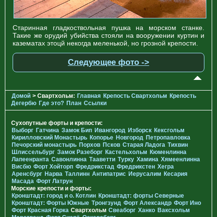
Старинная гладкоствольная пушка на морском станке.
Такие же орудий убийства стояли на вооружении куртин и
казематах этоцй некогда меленькой, но грозной крепости.
Следующее фото ->
Домой
> Свартхольм:
Главная
Крепость Свартхольм
Крепость
Дегербю
Где это?
План
Ссылки
Сухопутные форты и крепости:
Выборг
Гатчина
Замок Бип
Ивангород
Изборск
Кексгольм
Кирилловский Монастырь
Копорье
Новгород
Петропавловка
Печорcкий монастырь
Порхов
Псков
Старая Ладога
Тихвин
Шлиссельбург
Замок Разеборг
Кастельхольм
Кюменлинна
Лапеенранта
Савонлинна
Тааветти
Турку
Хамина
Хямеенлинна
Висбю
Форт Хойторп
Фредрикстад
Фредрикстен
Хегра
Аренсбург
Нарва
Таллинн
Антипатрис
Иерусалим
Кесария
Масада
Форт Латрун
Морские крепости и форты:
Кронштадт: город и о. Котлин
Кронштадт: форты Северные
Кронштадт: Форты Южные
Тронгзунд
Форт Александр
Форт Ино
Форт Красная Горка
Свартхольм
Свеаборг
Ханко
Ваксхольм