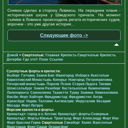
Снимок сделан в сторону Ловиисы. На переднем плане -
историческая шхуна у Шведского причала. На момент
съёмки в Ловиисе происходила регата исторических судов,
впрочем - это уже другая история...
Следующее фото ->
Домой
> Свартхольм:
Главная
Крепость Свартхольм
Крепость
Дегербю
Где это?
План
Ссылки
Сухопутные форты и крепости:
Выборг
Гатчина
Замок Бип
Ивангород
Изборск
Кексгольм
Кирилловский Монастырь
Копорье
Новгород
Петропавловка
Печорcкий монастырь
Порхов
Псков
Старая Ладога
Тихвин
Шлиссельбург
Замок Разеборг
Кастельхольм
Кюменлинна
Лапеенранта
Савонлинна
Тааветти
Турку
Хамина
Хямеенлинна
Висбю
Форт Хойторп
Фредрикстад
Фредрикстен
Хегра
Аренсбург
Нарва
Таллинн
Антипатрис
Иерусалим
Кесария
Масада
Форт Латрун
Морские крепости и форты:
Кронштадт: город и о. Котлин
Кронштадт: форты Северные
Кронштадт: Форты Южные
Тронгзунд
Форт Александр
Форт Ино
Форт Красная Горка
Свартхольм
Свеаборг
Ханко
Ваксхольм
Марстранд
Форт Сиарё
Оскарсборг