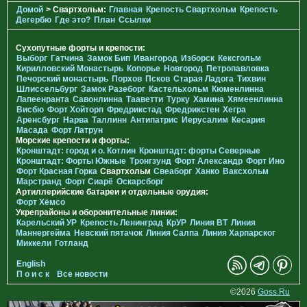
Домой
> Свартхольм:
Главная
Крепость Свартхольм
Крепость
Дегербю
Где это?
План
Ссылки
Сухопутные форты и крепости:
Выборг
Гатчина
Замок Бип
Ивангород
Изборск
Кексгольм
Кирилловский Монастырь
Копорье
Новгород
Петропавловка
Печорcкий монастырь
Порхов
Псков
Старая Ладога
Тихвин
Шлиссельбург
Замок Разеборг
Кастельхольм
Кюменлинна
Лапеенранта
Савонлинна
Тааветти
Турку
Хамина
Хямеенлинна
Висбю
Форт Хойторп
Фредрикстад
Фредрикстен
Хегра
Аренсбург
Нарва
Таллинн
Антипатрис
Иерусалим
Кесария
Масада
Форт Латрун
Морские крепости и форты:
Кронштадт: город и о. Котлин
Кронштадт: форты Северные
Кронштадт: Форты Южные
Тронгзунд
Форт Александр
Форт Ино
Форт Красная Горка
Свартхольм
Свеаборг
Ханко
Ваксхольм
Марстранд
Форт Сиарё
Оскарсборг
Артиллерийские батареи и отдельные орудия:
Форт Хёмсо
Укрепрайоны и оборонительные линии:
Карельский УР
Крепость Ленинград
КрУР
Линия ВТ
Линия
Маннергейма
Невский пятачок
Линия Салпа
Линия Харпарског
Миккели
Готланд
English
П о и с к
Все новости
©2026
Goss.Ru