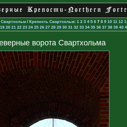
>
Свартхольм
/
Крепость Свартхольм
:
1
2
3
4
5
6
7
8
9
10
11
12
1
19
20
21
22
23
24
25
26
27
28
29
30
31
32
33
34
35
36
37
38
39
40
4
еверные ворота Свартхольма