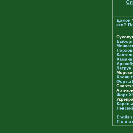
Сл
Домой
это?
П
Сухопу
Выборг
Монаст
Порхов
Кастел
Хамина
Аренсб
Латрун
Морски
Кроншта
Форты
Свартх
Артилл
Форт Х
Укрепр
Карель
Невски
English
П о и с 