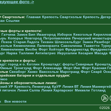
едующее фото ->
> Свартхольм:
Главная
Крепость Свартхольм
Крепость Деге
лан
Ссылки
тные форты и крепости:
Гатчина
Замок Бип
Ивангород
Изборск
Кексгольм
Кириллов
ырь
Копорье
Новгород
Петропавловка
Печорcкий монастыр
Псков
Старая Ладога
Тихвин
Шлиссельбург
Замок Разеборг
ьхольм
Кюменлинна
Лапеенранта
Савонлинна
Тааветти
Турку
Хямеенлинна
Висбю
Форт Хойторп
Фредрикстад
Фредрикст
ург
Нарва
Таллинн
Антипатрис
Иерусалим
Кесария
Масада
е крепости и форты:
дт: город и о. Котлин
Кронштадт: форты Северные
Кроншта
 Южные
Тронгзунд
Форт Александр
Форт Ино
Форт Красная Г
ольм
Свеаборг
Ханко
Ваксхольм
Марстранд
Форт Сиарё
Оск
ерийские батареи и отдельные орудия:
ёмсо
айоны и оборонительные линии:
ский УР
Крепость Ленинград
КрУР
Линия ВТ
Линия Маннерге
й пятачок
Линия Салпа
Линия Харпарског
Миккели
Готланд
к
Все новости
©2026