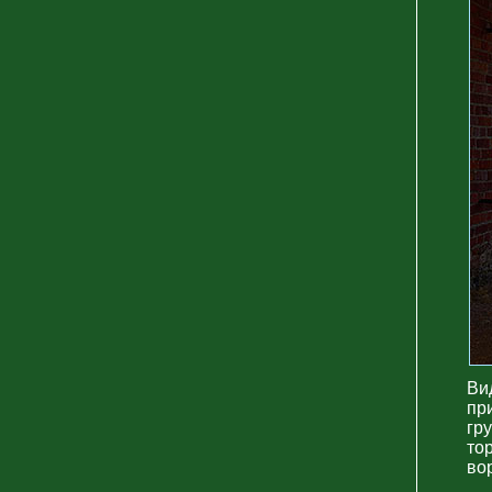
Ви
пр
гр
то
во