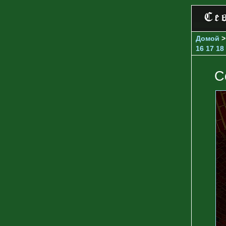
Домой
16
17
18
С