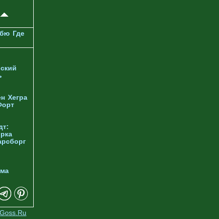
рбю
Где
ский
ь
ен
Хегра
Форт
дт:
орка
арсборг
йма
Goss.Ru