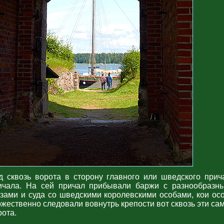
д сквозь ворота в сторону главного или шведского прич
ичала. На сей причал прибывали баржи с разнообразн
узами и суда со шведскими королевскими особами, кои ос
ржественно следовали вовнутрь крепости вот сквозь эти са
рота.