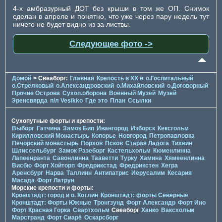
4-х амбразурный ДОТ без крыши в том же ОП. Снимок
сделан в апреле и понятно, что уже через пару недель тут
ничего не будет видно из за листвы.
Следующее фото ->
Домой
> Свеаборг:
Главная
Крепость в XX в
о.Госпитальный
о.Стрелковый
о.Александровский
о.Михайловский
о.Договорный
Прочие Острова
Сухоп.оборона
Военный Музей
Музей
Эренсвярда
п/л Vesikko
Где это
План
Ссылки
Сухопутные форты и крепости:
Выборг
Гатчина
Замок Бип
Ивангород
Изборск
Кексгольм
Кирилловский Монастырь
Копорье
Новгород
Петропавловка
Печорcкий монастырь
Порхов
Псков
Старая Ладога
Тихвин
Шлиссельбург
Замок Разеборг
Кастельхольм
Кюменлинна
Лапеенранта
Савонлинна
Тааветти
Турку
Хамина
Хямеенлинна
Висбю
Форт Хойторп
Фредрикстад
Фредрикстен
Хегра
Аренсбург
Нарва
Таллинн
Антипатрис
Иерусалим
Кесария
Масада
Форт Латрун
Морские крепости и форты:
Кронштадт: город и о. Котлин
Кронштадт: форты Северные
Кронштадт: Форты Южные
Тронгзунд
Форт Александр
Форт Ино
Форт Красная Горка
Свартхольм
Свеаборг
Ханко
Ваксхольм
Марстранд
Форт Сиарё
Оскарсборг