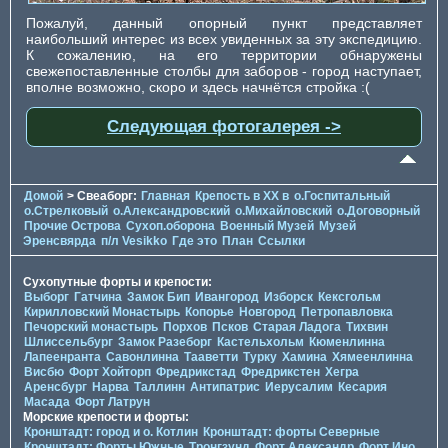
Пожалуй, данный опорный пункт представляет
наибольший интерес из всех увиденных за эту экспедицию.
К сожалению, на его территории обнаружены
свежепоставленные столбы для заборов - город наступает,
вполне возможно, скоро и здесь начнётся стройка :(
Следующая фотогалерея ->
Домой
> Свеаборг:
Главная
Крепость в XX в
о.Госпитальный
о.Стрелковый
о.Александровский
о.Михайловский
о.Договорный
Прочие Острова
Сухоп.оборона
Военный Музей
Музей
Эренсвярда
п/л Vesikko
Где это
План
Ссылки
Сухопутные форты и крепости:
Выборг
Гатчина
Замок Бип
Ивангород
Изборск
Кексгольм
Кирилловский Монастырь
Копорье
Новгород
Петропавловка
Печорcкий монастырь
Порхов
Псков
Старая Ладога
Тихвин
Шлиссельбург
Замок Разеборг
Кастельхольм
Кюменлинна
Лапеенранта
Савонлинна
Тааветти
Турку
Хамина
Хямеенлинна
Висбю
Форт Хойторп
Фредрикстад
Фредрикстен
Хегра
Аренсбург
Нарва
Таллинн
Антипатрис
Иерусалим
Кесария
Масада
Форт Латрун
Морские крепости и форты:
Кронштадт: город и о. Котлин
Кронштадт: форты Северные
Кронштадт: Форты Южные
Тронгзунд
Форт Александр
Форт Ино