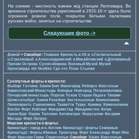
На снимке - местность южнее ж/д станции Лепповара. Во
времена строительства укреплений в 1915-16 гг здесь было
огромное ровное поле, покрытое белыми палатками
русских войск, занятых на строительстве.
Следующее фото ->
Домой
> Свеаборг:
Главная
Крепость в XX в
о.Госпитальный
о.Стрелковый
о.Александровский
о.Михайловский
о.Договорный
Прочие Острова
Сухоп.оборона
Военный Музей
Музей
Эренсвярда
п/л Vesikko
Где это
План
Ссылки
Сухопутные форты и крепости:
Выборг
Гатчина
Замок Бип
Ивангород
Изборск
Кексгольм
Кирилловский Монастырь
Копорье
Новгород
Петропавловка
Печорcкий монастырь
Порхов
Псков
Старая Ладога
Тихвин
Шлиссельбург
Замок Разеборг
Кастельхольм
Кюменлинна
Лапеенранта
Савонлинна
Тааветти
Турку
Хамина
Хямеенлинна
Висбю
Форт Хойторп
Фредрикстад
Фредрикстен
Хегра
Аренсбург
Нарва
Таллинн
Антипатрис
Иерусалим
Кесария
Масада
Форт Латрун
Морские крепости и форты:
Кронштадт: город и о. Котлин
Кронштадт: форты Северные
Кронштадт: Форты Южные
Тронгзунд
Форт Александр
Форт Ино
Форт Красная Горка
Свартхольм
Свеаборг
Ханко
Ваксхольм