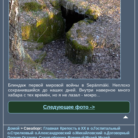
Блиндаж первой мировой войны в Sepänmäki. Неплохо
сохранившийся до наших дней. Внутри наверное много
хабара с тех времён, но я не лазал - мокро...
Следующее фото ->
Домой
> Свеаборг:
Главная
Крепость в XX в
о.Госпитальный
о.Стрелковый
о.Александровский
о.Михайловский
о.Договорный
Прочие Острова
Сухоп.оборона
Военный Музей
Музей