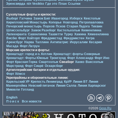
Эренсвярда
п/л Vesikko
Где это
План
Ссылки
Сухопутные форты и крепости:
Выборг
Гатчина
Замок Бип
Ивангород
Изборск
Кексгольм
Кирилловский Монастырь
Копорье
Новгород
Петропавловка
Печорcкий монастырь
Порхов
Псков
Старая Ладога
Тихвин
Шлиссельбург
Замок Разеборг
Кастельхольм
Кюменлинна
Лапеенранта
Савонлинна
Тааветти
Турку
Хамина
Хямеенлинна
Висбю
Форт Хойторп
Фредрикстад
Фредрикстен
Хегра
Аренсбург
Нарва
Таллинн
Антипатрис
Иерусалим
Кесария
Масада
Форт Латрун
Морские крепости и форты:
Кронштадт: город и о. Котлин
Кронштадт: форты Северные
Кронштадт: Форты Южные
Тронгзунд
Форт Александр
Форт Ино
Форт Красная Горка
Свартхольм
Свеаборг
Ханко
Ваксхольм
Марстранд
Форт Сиарё
Оскарсборг
Артиллерийские батареи и отдельные орудия:
Форт Хёмсо
Укрепрайоны и оборонительные линии:
Карельский УР
Крепость Ленинград
КрУР
Линия ВТ
Линия
Маннергейма
Невский пятачок
Линия Салпа
Линия Харпарског
Миккели
Готланд
English
П о и с к
Все новости
©2026
Goss.Ru