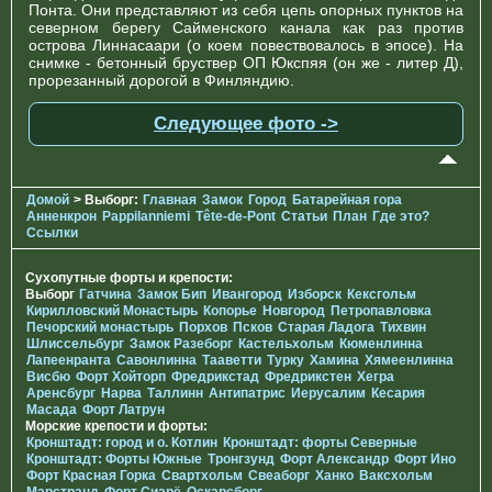
Понта. Они представляют из себя цепь опорных пунктов на
северном берегу Сайменского канала как раз против
острова Линнасаари (о коем повествовалось в эпосе). На
снимке - бетонный бруствер ОП Юкспяя (он же - литер Д),
прорезанный дорогой в Финляндию.
Следующее фото ->
Домой
> Выборг:
Главная
Замок
Город
Батарейная гора
Анненкрон
Pappilanniemi
Tête-de-Pont
Статьи
План
Где это?
Ссылки
Сухопутные форты и крепости:
Выборг
Гатчина
Замок Бип
Ивангород
Изборск
Кексгольм
Кирилловский Монастырь
Копорье
Новгород
Петропавловка
Печорcкий монастырь
Порхов
Псков
Старая Ладога
Тихвин
Шлиссельбург
Замок Разеборг
Кастельхольм
Кюменлинна
Лапеенранта
Савонлинна
Тааветти
Турку
Хамина
Хямеенлинна
Висбю
Форт Хойторп
Фредрикстад
Фредрикстен
Хегра
Аренсбург
Нарва
Таллинн
Антипатрис
Иерусалим
Кесария
Масада
Форт Латрун
Морские крепости и форты:
Кронштадт: город и о. Котлин
Кронштадт: форты Северные
Кронштадт: Форты Южные
Тронгзунд
Форт Александр
Форт Ино
Форт Красная Горка
Свартхольм
Свеаборг
Ханко
Ваксхольм