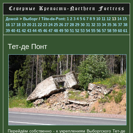
Домой
>
Выборг
/
Tête-de-Pont
:
1
2
3
4
5
6
7
8
9
10
11
12
13
14
15
16
17
18
19
20
21
22
23
24
25
26
27
28
29
30
31
32
33
34
35
36
37
38
39
40
41
42
43
44
45
46
47
48
49
50
51
52
53
54
55
56
57
58
59
60
61
Тет-де Понт
Перейдём собственно - к укреплениям Выборгского Тет-де