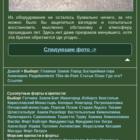
Из оборудования не осталось буквально ничего, за что
можно было бы зацепиться взглядом и попытаться
восстановить мысленно обстановку и атмосферу
прошедших лет. Здесь нет даже призраков минувшего, хотя
эта братия обретается где угодно...
Следующее фото ->
Домой
> Выборг:
Главная
Замок
Город
Батарейная гора
Анненкрон
Pappilanniemi
Tête-de-Pont
Статьи
План
Где это?
Ссылки
Сухопутные форты и крепости:
Выборг
Гатчина
Замок Бип
Ивангород
Изборск
Кексгольм
Кирилловский Монастырь
Копорье
Новгород
Петропавловка
Печорcкий монастырь
Порхов
Псков
Старая Ладога
Тихвин
Шлиссельбург
Замок Разеборг
Кастельхольм
Кюменлинна
Лапеенранта
Савонлинна
Тааветти
Турку
Хамина
Хямеенлинна
Висбю
Форт Хойторп
Фредрикстад
Фредрикстен
Хегра
Аренсбург
Нарва
Таллинн
Антипатрис
Иерусалим
Кесария
Масада
Форт Латрун
Морские крепости и форты: