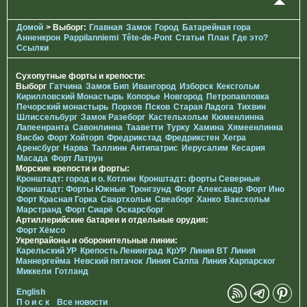
Домой
> Выборг:
Главная
Замок
Город
Батарейная гора
Анненкрон
Pappilanniemi
Tête-de-Pont
Статьи
План
Где это?
Ссылки
Сухопутные форты и крепости:
Выборг
Гатчина
Замок Бип
Ивангород
Изборск
Кексгольм
Кирилловский Монастырь
Копорье
Новгород
Петропавловка
Печорcкий монастырь
Порхов
Псков
Старая Ладога
Тихвин
Шлиссельбург
Замок Разеборг
Кастельхольм
Кюменлинна
Лапеенранта
Савонлинна
Тааветти
Турку
Хамина
Хямеенлинна
Висбю
Форт Хойторп
Фредрикстад
Фредрикстен
Хегра
Аренсбург
Нарва
Таллинн
Антипатрис
Иерусалим
Кесария
Масада
Форт Латрун
Морские крепости и форты:
Кронштадт: город и о. Котлин
Кронштадт: форты Северные
Кронштадт: Форты Южные
Тронгзунд
Форт Александр
Форт Ино
Форт Красная Горка
Свартхольм
Свеаборг
Ханко
Ваксхольм
Марстранд
Форт Сиарё
Оскарсборг
Артиллерийские батареи и отдельные орудия:
Форт Хёмсо
Укрепрайоны и оборонительные линии:
Карельский УР
Крепость Ленинград
КрУР
Линия ВТ
Линия
Маннергейма
Невский пятачок
Линия Салпа
Линия Харпарског
Миккели
Готланд
English
П о и с к
Все новости