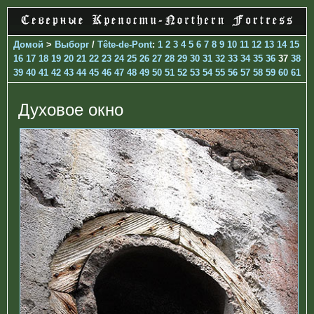
Домой
>
Выборг
/
Tête-de-Pont
:
1
2
3
4
5
6
7
8
9
10
11
12
13
14
15
16
17
18
19
20
21
22
23
24
25
26
27
28
29
30
31
32
33
34
35
36
37
38
39
40
41
42
43
44
45
46
47
48
49
50
51
52
53
54
55
56
57
58
59
60
61
Духовое окно