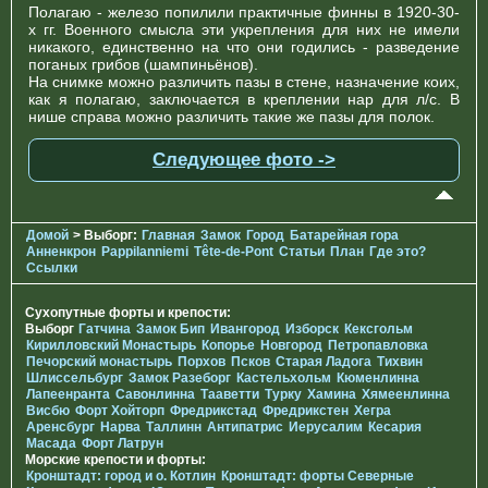
Полагаю - железо попилили практичные финны в 1920-30-
х гг. Военного смысла эти укрепления для них не имели
никакого, единственно на что они годились - разведение
поганых грибов (шампиньёнов).
На снимке можно различить пазы в стене, назначение коих,
как я полагаю, заключается в креплении нар для л/с. В
нише справа можно различить такие же пазы для полок.
Следующее фото ->
Домой
> Выборг:
Главная
Замок
Город
Батарейная гора
Анненкрон
Pappilanniemi
Tête-de-Pont
Статьи
План
Где это?
Ссылки
Сухопутные форты и крепости:
Выборг
Гатчина
Замок Бип
Ивангород
Изборск
Кексгольм
Кирилловский Монастырь
Копорье
Новгород
Петропавловка
Печорcкий монастырь
Порхов
Псков
Старая Ладога
Тихвин
Шлиссельбург
Замок Разеборг
Кастельхольм
Кюменлинна
Лапеенранта
Савонлинна
Тааветти
Турку
Хамина
Хямеенлинна
Висбю
Форт Хойторп
Фредрикстад
Фредрикстен
Хегра
Аренсбург
Нарва
Таллинн
Антипатрис
Иерусалим
Кесария
Масада
Форт Латрун
Морские крепости и форты:
Кронштадт: город и о. Котлин
Кронштадт: форты Северные