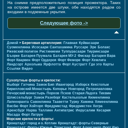
На снимке предположительно позиция прожектора. Таких
на острове имеется две штуки, обе находятся радом со
входами в подземные укрытия.
Следующее фото ->
Домой
> Береговая артиллерия:
Главная
Куйвасаари
Суоменлиннa
Исосаари
Сантахамина
Руссаре
Эре
Болакс
Ржевский полигон
Ристиниеми
Туппурасаари
Тиуринсаари
Бъорке
Батарея Пуумала
Батарея МУ-2
Фискар
Батарея Вара
Форт Кварвен
Форт Оддероя
Форт Феморе
Форт Хемлига
Ландсорт
Архольма
Ярфлотта
Форт Аустратт
Где это
Карты
Ссылки
Видео
Сухопутные форты и крепости:
Выборг
Гатчина
Замок Бип
Ивангород
Изборск
Кексгольм
Кирилловский Монастырь
Копорье
Новгород
Петропавловка
Печорcкий монастырь
Порхов
Псков
Старая Ладога
Тихвин
Шлиссельбург
Замок Разеборг
Кастельхольм
Кюменлинна
Лапеенранта
Савонлинна
Тааветти
Турку
Хамина
Хямеенлинна
Висбю
Форт Хойторп
Фредрикстад
Фредрикстен
Хегра
Аренсбург
Нарва
Таллинн
Антипатрис
Иерусалим
Кесария
Масада
Форт Латрун
Морские крепости и форты:
Кронштадт: город и о. Котлин
Кронштадт: форты Северные
Кронштадт: Форты Южные
Тронгзунд
Форт Александр
Форт Ино