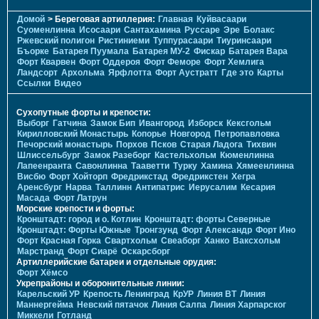
Домой
> Береговая артиллерия:
Главная
Куйвасаари
Суоменлиннa
Исосаари
Сантахамина
Руссаре
Эре
Болакс
Ржевский полигон
Ристиниеми
Туппурасаари
Тиуринсаари
Бъорке
Батарея Пуумала
Батарея МУ-2
Фискар
Батарея Вара
Форт Кварвен
Форт Оддероя
Форт Феморе
Форт Хемлига
Ландсорт
Архольма
Ярфлотта
Форт Аустратт
Где это
Карты
Ссылки
Видео
Сухопутные форты и крепости:
Выборг
Гатчина
Замок Бип
Ивангород
Изборск
Кексгольм
Кирилловский Монастырь
Копорье
Новгород
Петропавловка
Печорcкий монастырь
Порхов
Псков
Старая Ладога
Тихвин
Шлиссельбург
Замок Разеборг
Кастельхольм
Кюменлинна
Лапеенранта
Савонлинна
Тааветти
Турку
Хамина
Хямеенлинна
Висбю
Форт Хойторп
Фредрикстад
Фредрикстен
Хегра
Аренсбург
Нарва
Таллинн
Антипатрис
Иерусалим
Кесария
Масада
Форт Латрун
Морские крепости и форты:
Кронштадт: город и о. Котлин
Кронштадт: форты Северные
Кронштадт: Форты Южные
Тронгзунд
Форт Александр
Форт Ино
Форт Красная Горка
Свартхольм
Свеаборг
Ханко
Ваксхольм
Марстранд
Форт Сиарё
Оскарсборг
Артиллерийские батареи и отдельные орудия:
Форт Хёмсо
Укрепрайоны и оборонительные линии:
Карельский УР
Крепость Ленинград
КрУР
Линия ВТ
Линия
Маннергейма
Невский пятачок
Линия Салпа
Линия Харпарског
Миккели
Готланд