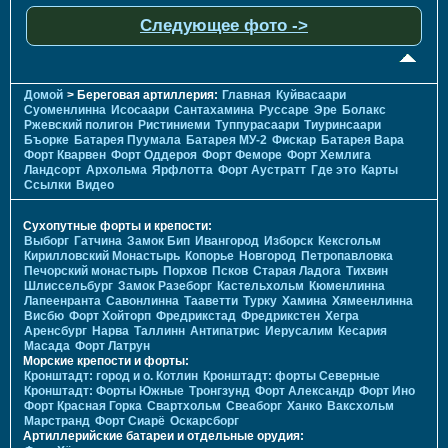
Следующее фото ->
Домой
> Береговая артиллерия:
Главная
Куйвасаари
Суоменлиннa
Исосаари
Сантахамина
Руссаре
Эре
Болакс
Ржевский полигон
Ристиниеми
Туппурасаари
Тиуринсаари
Бъорке
Батарея Пуумала
Батарея МУ-2
Фискар
Батарея Вара
Форт Кварвен
Форт Оддероя
Форт Феморе
Форт Хемлига
Ландсорт
Архольма
Ярфлотта
Форт Аустратт
Где это
Карты
Ссылки
Видео
Сухопутные форты и крепости:
Выборг
Гатчина
Замок Бип
Ивангород
Изборск
Кексгольм
Кирилловский Монастырь
Копорье
Новгород
Петропавловка
Печорcкий монастырь
Порхов
Псков
Старая Ладога
Тихвин
Шлиссельбург
Замок Разеборг
Кастельхольм
Кюменлинна
Лапеенранта
Савонлинна
Тааветти
Турку
Хамина
Хямеенлинна
Висбю
Форт Хойторп
Фредрикстад
Фредрикстен
Хегра
Аренсбург
Нарва
Таллинн
Антипатрис
Иерусалим
Кесария
Масада
Форт Латрун
Морские крепости и форты:
Кронштадт: город и о. Котлин
Кронштадт: форты Северные
Кронштадт: Форты Южные
Тронгзунд
Форт Александр
Форт Ино
Форт Красная Горка
Свартхольм
Свеаборг
Ханко
Ваксхольм
Марстранд
Форт Сиарё
Оскарсборг
Артиллерийские батареи и отдельные орудия: