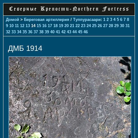
Домой
>
Береговая артиллерия
/
Туппурасаари
:
1
2
3
4
5
6
7
8
9
10
11
12
13
14
15
16
17
18
19
20
21
22
23
24
25
26
27
28
29
30
31
32
33
34
35
36
37
38
39
40
41
42
43
44
45
46
ДМБ 1914