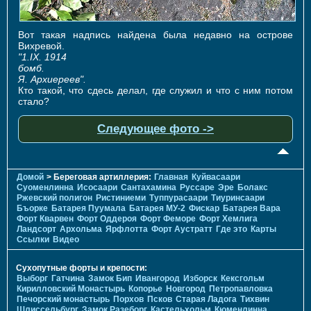
Вот такая надпись найдена была недавно на острове
Вихревой.
"1.IX. 1914
бомб.
Я. Архиереев".
Кто такой, что сдесь делал, где служил и что с ним потом
стало?
Следующее фото ->
Домой
> Береговая артиллерия:
Главная
Куйвасаари
Суоменлиннa
Исосаари
Сантахамина
Руссаре
Эре
Болакс
Ржевский полигон
Ристиниеми
Туппурасаари
Тиуринсаари
Бъорке
Батарея Пуумала
Батарея МУ-2
Фискар
Батарея Вара
Форт Кварвен
Форт Оддероя
Форт Феморе
Форт Хемлига
Ландсорт
Архольма
Ярфлотта
Форт Аустратт
Где это
Карты
Ссылки
Видео
Сухопутные форты и крепости:
Выборг
Гатчина
Замок Бип
Ивангород
Изборск
Кексгольм
Кирилловский Монастырь
Копорье
Новгород
Петропавловка
Печорcкий монастырь
Порхов
Псков
Старая Ладога
Тихвин
Шлиссельбург
Замок Разеборг
Кастельхольм
Кюменлинна