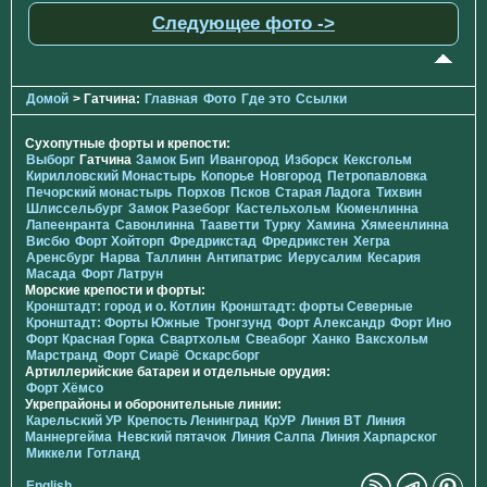
Следующее фото ->
Домой
> Гатчина:
Главная
Фото
Где это
Ссылки
Сухопутные форты и крепости:
Выборг
Гатчина
Замок Бип
Ивангород
Изборск
Кексгольм
Кирилловский Монастырь
Копорье
Новгород
Петропавловка
Печорcкий монастырь
Порхов
Псков
Старая Ладога
Тихвин
Шлиссельбург
Замок Разеборг
Кастельхольм
Кюменлинна
Лапеенранта
Савонлинна
Тааветти
Турку
Хамина
Хямеенлинна
Висбю
Форт Хойторп
Фредрикстад
Фредрикстен
Хегра
Аренсбург
Нарва
Таллинн
Антипатрис
Иерусалим
Кесария
Масада
Форт Латрун
Морские крепости и форты:
Кронштадт: город и о. Котлин
Кронштадт: форты Северные
Кронштадт: Форты Южные
Тронгзунд
Форт Александр
Форт Ино
Форт Красная Горка
Свартхольм
Свеаборг
Ханко
Ваксхольм
Марстранд
Форт Сиарё
Оскарсборг
Артиллерийские батареи и отдельные орудия:
Форт Хёмсо
Укрепрайоны и оборонительные линии:
Карельский УР
Крепость Ленинград
КрУР
Линия ВТ
Линия
Маннергейма
Невский пятачок
Линия Салпа
Линия Харпарског
Миккели
Готланд
English