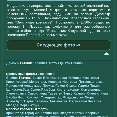
Невдалеке от дворца можно найти кольцевой земляной вал
высотою чуть менее4 метров с четырьмя воротами и
каменными лестницами, ведущими на валанг. Диаметр
сооружения - 65 м. Называют сие "Крепостное строение"
или "Земляная крепость". Построено в 1790-х годах по
проекту Н. Львова как амфитеатр для разнообразных
конных забав, вроде "Рыцарских Каруселей", до которых
наследник Павел был весьма охоч.
Следующее фото ->
Домой
> Гатчина:
Главная
Фото
Где это
Ссылки
Сухопутные форты и крепости:
Выборг
Гатчина
Замок Бип
Ивангород
Изборск
Кексгольм
Кирилловский Монастырь
Копорье
Новгород
Петропавловка
Печорcкий монастырь
Порхов
Псков
Старая Ладога
Тихвин
Шлиссельбург
Замок Разеборг
Кастельхольм
Кюменлинна
Лапеенранта
Савонлинна
Тааветти
Турку
Хамина
Хямеенлинна
Висбю
Форт Хойторп
Фредрикстад
Фредрикстен
Хегра
Аренсбург
Нарва
Таллинн
Антипатрис
Иерусалим
Кесария
Масада
Форт Латрун
Морские крепости и форты:
Кронштадт: город и о. Котлин
Кронштадт: форты Северные