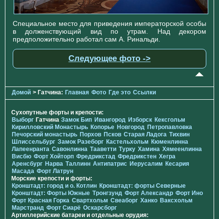
Специальное место для приведения императорской особы
в долженствующий вид по утрам. Над декором
предположительно работал сам А. Ринальди.
Следующее фото ->
Домой
> Гатчина:
Главная
Фото
Где это
Ссылки
Сухопутные форты и крепости:
Выборг
Гатчина
Замок Бип
Ивангород
Изборск
Кексгольм
Кирилловский Монастырь
Копорье
Новгород
Петропавловка
Печорcкий монастырь
Порхов
Псков
Старая Ладога
Тихвин
Шлиссельбург
Замок Разеборг
Кастельхольм
Кюменлинна
Лапеенранта
Савонлинна
Тааветти
Турку
Хамина
Хямеенлинна
Висбю
Форт Хойторп
Фредрикстад
Фредрикстен
Хегра
Аренсбург
Нарва
Таллинн
Антипатрис
Иерусалим
Кесария
Масада
Форт Латрун
Морские крепости и форты:
Кронштадт: город и о. Котлин
Кронштадт: форты Северные
Кронштадт: Форты Южные
Тронгзунд
Форт Александр
Форт Ино
Форт Красная Горка
Свартхольм
Свеаборг
Ханко
Ваксхольм
Марстранд
Форт Сиарё
Оскарсборг
Артиллерийские батареи и отдельные орудия: