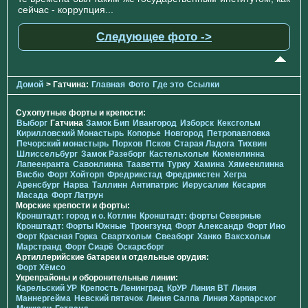
сейчас - коррупция...
Следующее фото ->
Домой
> Гатчина:
Главная
Фото
Где это
Ссылки
Сухопутные форты и крепости:
Выборг
Гатчина
Замок Бип
Ивангород
Изборск
Кексгольм
Кирилловский Монастырь
Копорье
Новгород
Петропавловка
Печорcкий монастырь
Порхов
Псков
Старая Ладога
Тихвин
Шлиссельбург
Замок Разеборг
Кастельхольм
Кюменлинна
Лапеенранта
Савонлинна
Тааветти
Турку
Хамина
Хямеенлинна
Висбю
Форт Хойторп
Фредрикстад
Фредрикстен
Хегра
Аренсбург
Нарва
Таллинн
Антипатрис
Иерусалим
Кесария
Масада
Форт Латрун
Морские крепости и форты:
Кронштадт: город и о. Котлин
Кронштадт: форты Северные
Кронштадт: Форты Южные
Тронгзунд
Форт Александр
Форт Ино
Форт Красная Горка
Свартхольм
Свеаборг
Ханко
Ваксхольм
Марстранд
Форт Сиарё
Оскарсборг
Артиллерийские батареи и отдельные орудия:
Форт Хёмсо
Укрепрайоны и оборонительные линии:
Карельский УР
Крепость Ленинград
КрУР
Линия ВТ
Линия
Маннергейма
Невский пятачок
Линия Салпа
Линия Харпарског