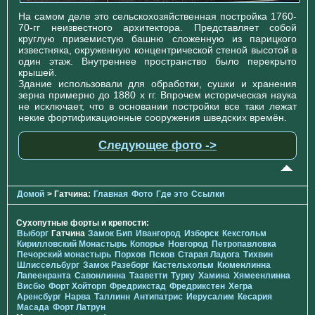
На самом деле это сельскохозяйственная постройка 1760-
70-гг неизвестного архитектора. Представляет собой
круглую приземистую башню сложенную из парицкого
известняка, окруженную концентрической стеной высотой в
один этаж. Внутреннее пространство было перекрыто
крышей.
Здание использовали для обработки, сушки и хранения
зерна примерно до 1880 х гг. Впрочем историческая наука
не исключает, что в основании постройки все таки лежат
некие фортификационные сооружения шведских времён.
Следующее фото ->
Домой
> Гатчина:
Главная
Фото
Где это
Ссылки
Сухопутные форты и крепости:
Выборг
Гатчина
Замок Бип
Ивангород
Изборск
Кексгольм
Кирилловский Монастырь
Копорье
Новгород
Петропавловка
Печорcкий монастырь
Порхов
Псков
Старая Ладога
Тихвин
Шлиссельбург
Замок Разеборг
Кастельхольм
Кюменлинна
Лапеенранта
Савонлинна
Тааветти
Турку
Хамина
Хямеенлинна
Висбю
Форт Хойторп
Фредрикстад
Фредрикстен
Хегра
Аренсбург
Нарва
Таллинн
Антипатрис
Иерусалим
Кесария
Масада
Форт Латрун