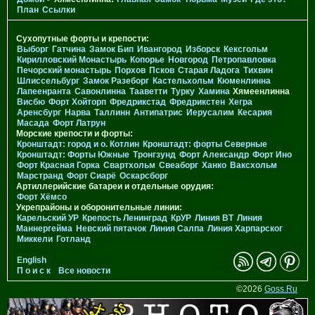
План
Ссылки
Сухопутные форты и крепости:
Выборг
Гатчина
Замок Бип
Ивангород
Изборск
Кексгольм
Кирилловский Монастырь
Копорье
Новгород
Петропавловка
Печорcкий монастырь
Порхов
Псков
Старая Ладога
Тихвин
Шлиссельбург
Замок Разеборг
Кастельхольм
Кюменлинна
Лапеенранта
Савонлинна
Тааветти
Турку
Хамина
Хямеенлинна
Висбю
Форт Хойторп
Фредрикстад
Фредрикстен
Хегра
Аренсбург
Нарва
Таллинн
Антипатрис
Иерусалим
Кесария
Масада
Форт Латрун
Морские крепости и форты:
Кронштадт: город и о. Котлин
Кронштадт: форты Северные
Кронштадт: Форты Южные
Тронгзунд
Форт Александр
Форт Ино
Форт Красная Горка
Свартхольм
Свеаборг
Ханко
Ваксхольм
Марстранд
Форт Сиарё
Оскарсборг
Артиллерийские батареи и отдельные орудия:
Форт Хёмсо
Укрепрайоны и оборонительные линии:
Карельский УР
Крепость Ленинград
КрУР
Линия ВТ
Линия
Маннергейма
Невский пятачок
Линия Салпа
Линия Харпарског
Миккели
Готланд
English
П о и с к
Все новости
©2026
Goss.Ru