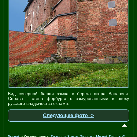
Вид северной башни замка с берега озера Ванавеси.
Справа - стена форбурга с замурованными в эпоху
русского владычества окнами.
Следующее фото ->
Домой
> Хямеенлинна:
Главная
Замок
Тюрьма
Музей
Где это?