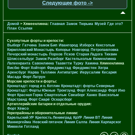
Следующее фото ->
Домой
> Хямеенлинна:
Главная
Замок
Тюрьма
Музей
Где это?
План
Ссылки
Сухопутные форты и крепости:
Выборг
Гатчина
Замок Бип
Ивангород
Изборск
Кексгольм
Кирилловский Монастырь
Копорье
Новгород
Петропавловка
Печорcкий монастырь
Порхов
Псков
Старая Ладога
Тихвин
Шлиссельбург
Замок Разеборг
Кастельхольм
Кюменлинна
Лапеенранта
Савонлинна
Тааветти
Турку
Хамина
Хямеенлинна
Висбю
Форт Хойторп
Фредрикстад
Фредрикстен
Хегра
Аренсбург
Нарва
Таллинн
Антипатрис
Иерусалим
Кесария
Масада
Форт Латрун
Морские крепости и форты:
Кронштадт: город и о. Котлин
Кронштадт: форты Северные
Кронштадт: Форты Южные
Тронгзунд
Форт Александр
Форт Ино
Форт Красная Горка
Свартхольм
Свеаборг
Ханко
Ваксхольм
Марстранд
Форт Сиарё
Оскарсборг
Артиллерийские батареи и отдельные орудия:
Форт Хёмсо
Укрепрайоны и оборонительные линии:
Карельский УР
Крепость Ленинград
КрУР
Линия ВТ
Линия
Маннергейма
Невский пятачок
Линия Салпа
Линия Харпарског
Миккели
Готланд