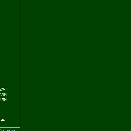
уда
или
или