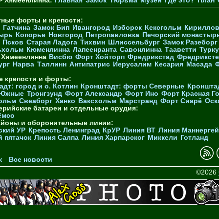
> Хямеенлинна:
Главная
Замок
Тюрьма
Музей
Где это?
План
тные форты и крепости:
Гатчина
Замок Бип
Ивангород
Изборск
Кексгольм
Кириллов
ырь
Копорье
Новгород
Петропавловка
Печорcкий монастыр
Псков
Старая Ладога
Тихвин
Шлиссельбург
Замок Разеборг
ьхольм
Кюменлинна
Лапеенранта
Савонлинна
Тааветти
Турку
Хямеенлинна
Висбю
Форт Хойторп
Фредрикстад
Фредриксте
ург
Нарва
Таллинн
Антипатрис
Иерусалим
Кесария
Масада
е крепости и форты:
дт: город и о. Котлин
Кронштадт: форты Северные
Кроншта
 Южные
Тронгзунд
Форт Александр
Форт Ино
Форт Красная Г
ольм
Свеаборг
Ханко
Ваксхольм
Марстранд
Форт Сиарё
Оск
ерийские батареи и отдельные орудия:
ёмсо
айоны и оборонительные линии:
ский УР
Крепость Ленинград
КрУР
Линия ВТ
Линия Маннерге
й пятачок
Линия Салпа
Линия Харпарског
Миккели
Готланд
к
Все новости
©2026