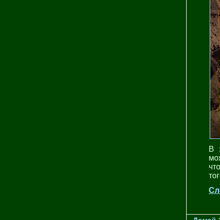
В 
мо
чт
тог
Сл