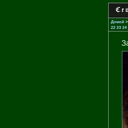
Домой
22
23
24
З