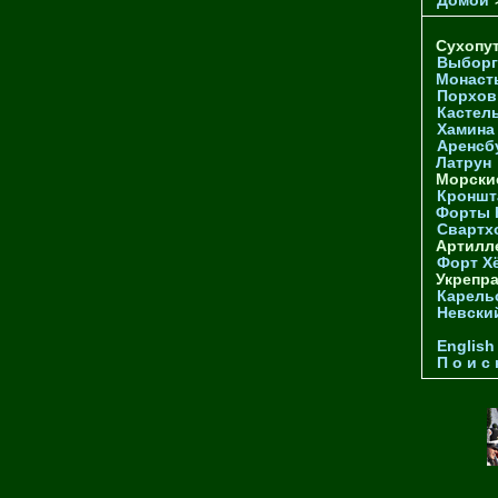
Домой
Сухопу
Выборг
Монаст
Порхов
Кастел
Хамина
Аренсб
Латрун
Морски
Кроншта
Форты
Свартх
Артилл
Форт Х
Укрепр
Карель
Невски
English
П о и с 