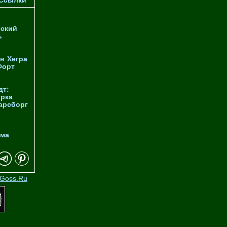
Ссылки
ский
ь
н
Хегра
Форт
дт:
орка
арсборг
йма
Goss.Ru