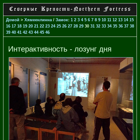
Домой
>
Хямеенлинна
/
Замок
:
1
2
3
4
5
6
7
8
9
10
11
12
13
14
15
16
17
18
19
20
21
22
23
24
25
26
27
28
29
30
31
32
33
34
35
36
37
38
39
40
41
42
43
44
45
46
Интерактивность - лозунг дня