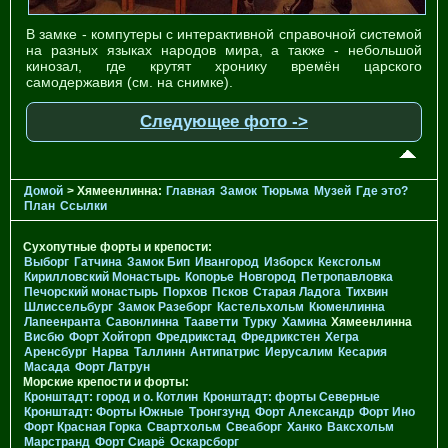
В замке - компутеры с интерактивной справочной системой
на разных языках народов мира, а также - небольшой
кинозал, где крутят хронику времён царского
самодержавия (см. на снимке).
Следующее фото ->
Домой
> Хямеенлинна:
Главная
Замок
Тюрьма
Музей
Где это?
План
Ссылки
Сухопутные форты и крепости:
Выборг
Гатчина
Замок Бип
Ивангород
Изборск
Кексгольм
Кирилловский Монастырь
Копорье
Новгород
Петропавловка
Печорcкий монастырь
Порхов
Псков
Старая Ладога
Тихвин
Шлиссельбург
Замок Разеборг
Кастельхольм
Кюменлинна
Лапеенранта
Савонлинна
Тааветти
Турку
Хамина
Хямеенлинна
Висбю
Форт Хойторп
Фредрикстад
Фредрикстен
Хегра
Аренсбург
Нарва
Таллинн
Антипатрис
Иерусалим
Кесария
Масада
Форт Латрун
Морские крепости и форты:
Кронштадт: город и о. Котлин
Кронштадт: форты Северные
Кронштадт: Форты Южные
Тронгзунд
Форт Александр
Форт Ино
Форт Красная Горка
Свартхольм
Свеаборг
Ханко
Ваксхольм
Марстранд
Форт Сиарё
Оскарсборг