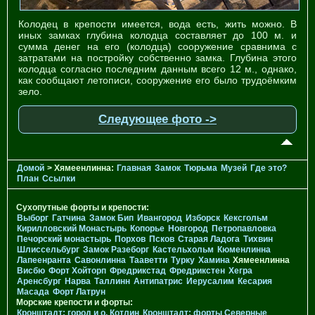
Колодец в крепости имеется, вода есть, жить можно. В
иных замках глубина колодца составляет до 100 м. и
сумма денег на его (колодца) сооружение сравнима с
затратами на постройку собственно замка. Глубина этого
колодца согласно последним данным всего 12 м., однако,
как сообщают летописи, сооружение его было трудоёмким
зело.
Следующее фото ->
Домой
> Хямеенлинна:
Главная
Замок
Тюрьма
Музей
Где это?
План
Ссылки
Сухопутные форты и крепости:
Выборг
Гатчина
Замок Бип
Ивангород
Изборск
Кексгольм
Кирилловский Монастырь
Копорье
Новгород
Петропавловка
Печорcкий монастырь
Порхов
Псков
Старая Ладога
Тихвин
Шлиссельбург
Замок Разеборг
Кастельхольм
Кюменлинна
Лапеенранта
Савонлинна
Тааветти
Турку
Хамина
Хямеенлинна
Висбю
Форт Хойторп
Фредрикстад
Фредрикстен
Хегра
Аренсбург
Нарва
Таллинн
Антипатрис
Иерусалим
Кесария
Масада
Форт Латрун
Морские крепости и форты:
Кронштадт: город и о. Котлин
Кронштадт: форты Северные