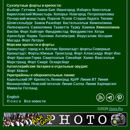
Сухопутные форты и крепости:
Выборг
Гатчина
Замок Бип
Ивангород
Изборск
Кексгольм
Кирилловский Монастырь
Копорье
Новгород
Петропавловка
Печорcкий монастырь
Порхов
Псков
Старая Ладога
Тихвин
Шлиссельбург
Замок Разеборг
Кастельхольм
Кюменлинна
Лапеенранта
Савонлинна
Тааветти
Турку
Хамина
Хямеенлинна
Висбю
Форт Хойторп
Фредрикстад
Фредрикстен
Хегра
Аренсбург
Нарва
Таллинн
Антипатрис
Иерусалим
Кесария
Масада
Форт Латрун
Морские крепости и форты:
Кронштадт: город и о. Котлин
Кронштадт: форты Северные
Кронштадт: Форты Южные
Тронгзунд
Форт Александр
Форт Ино
Форт Красная Горка
Свартхольм
Свеаборг
Ханко
Ваксхольм
Марстранд
Форт Сиарё
Оскарсборг
Артиллерийские батареи и отдельные орудия:
Форт Хёмсо
Укрепрайоны и оборонительные линии:
Карельский УР
Крепость Ленинград
КрУР
Линия ВТ
Линия
Маннергейма
Невский пятачок
Линия Салпа
Линия Харпарског
Миккели
Готланд
English
П о и с к
Все новости
©2026
Goss.Ru