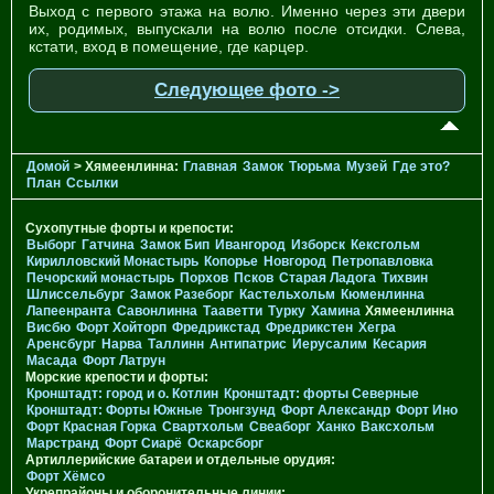
Выход с первого этажа на волю. Именно через эти двери
их, рoдимых, выпускали на волю после отсидки. Слева,
кстати, вход в помещение, где карцер.
Следующее фото ->
Домой
> Хямеенлинна:
Главная
Замок
Тюрьма
Музей
Где это?
План
Ссылки
Сухопутные форты и крепости:
Выборг
Гатчина
Замок Бип
Ивангород
Изборск
Кексгольм
Кирилловский Монастырь
Копорье
Новгород
Петропавловка
Печорcкий монастырь
Порхов
Псков
Старая Ладога
Тихвин
Шлиссельбург
Замок Разеборг
Кастельхольм
Кюменлинна
Лапеенранта
Савонлинна
Тааветти
Турку
Хамина
Хямеенлинна
Висбю
Форт Хойторп
Фредрикстад
Фредрикстен
Хегра
Аренсбург
Нарва
Таллинн
Антипатрис
Иерусалим
Кесария
Масада
Форт Латрун
Морские крепости и форты:
Кронштадт: город и о. Котлин
Кронштадт: форты Северные
Кронштадт: Форты Южные
Тронгзунд
Форт Александр
Форт Ино
Форт Красная Горка
Свартхольм
Свеаборг
Ханко
Ваксхольм
Марстранд
Форт Сиарё
Оскарсборг
Артиллерийские батареи и отдельные орудия:
Форт Хёмсо
Укрепрайоны и оборонительные линии: