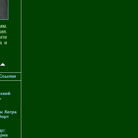
мм.
ия.
ите
а и
Ссылки
ский
ь
н
Хегра
Форт
дт:
орка