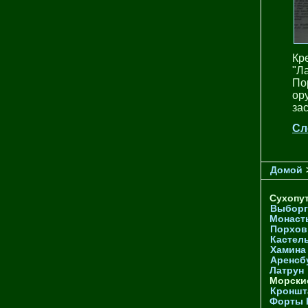
Кр
"Л
По
ор
зас
Сл
Домой
Сухопу
Выборг
Монаст
Порхов
Кастел
Хамина
Аренсб
Латрун
Морски
Кроншта
Форты