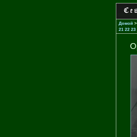
Домой
21
22
23
О