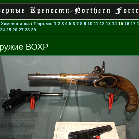
>
Хямеенлинна
/
Тюрьма
:
1
2
3
4
5
6
7
8
9
10
11
12
13
14
15
16
17
24
25
26
27
28
29
ружие ВОХР