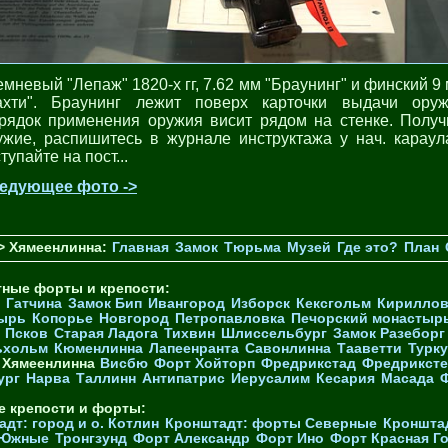
емневый "Лепаж" 1820-х гг, 7.62 мм "Браунинг" и финский 9 
ахти". Браунинг лежит поверх карточки выдачи оруж
рядок применения оружия висит рядом на стенке. Получ
ужие, распишитесь в журнале инструктажа у нач. караул
тупайте на пост...
едующее фото ->
> Хямеенлинна:
Главная
Замок
Тюрьма
Музей
Где это?
План
тные форты и крепости:
Гатчина
Замок Бип
Ивангород
Изборск
Кексгольм
Кириллов
ырь
Копорье
Новгород
Петропавловка
Печорcкий монастыр
Псков
Старая Ладога
Тихвин
Шлиссельбург
Замок Разеборг
ьхольм
Кюменлинна
Лапеенранта
Савонлинна
Тааветти
Турку
Хямеенлинна
Висбю
Форт Хойторп
Фредрикстад
Фредриксте
ург
Нарва
Таллинн
Антипатрис
Иерусалим
Кесария
Масада
е крепости и форты:
дт: город и о. Котлин
Кронштадт: форты Северные
Кроншта
 Южные
Тронгзунд
Форт Александр
Форт Ино
Форт Красная Г