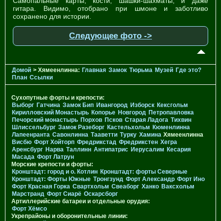
Самопальные карты, кости, шашки-шахматы, и даже
гитара. Видимо, отобрано при шмоне и заботливо
сохранено для истории.
Следующее фото ->
Домой
> Хямеенлинна:
Главная
Замок
Тюрьма
Музей
Где это?
План
Ссылки
Сухопутные форты и крепости:
Выборг
Гатчина
Замок Бип
Ивангород
Изборск
Кексгольм
Кирилловский Монастырь
Копорье
Новгород
Петропавловка
Печорcкий монастырь
Порхов
Псков
Старая Ладога
Тихвин
Шлиссельбург
Замок Разеборг
Кастельхольм
Кюменлинна
Лапеенранта
Савонлинна
Тааветти
Турку
Хамина
Хямеенлинна
Висбю
Форт Хойторп
Фредрикстад
Фредрикстен
Хегра
Аренсбург
Нарва
Таллинн
Антипатрис
Иерусалим
Кесария
Масада
Форт Латрун
Морские крепости и форты:
Кронштадт: город и о. Котлин
Кронштадт: форты Северные
Кронштадт: Форты Южные
Тронгзунд
Форт Александр
Форт Ино
Форт Красная Горка
Свартхольм
Свеаборг
Ханко
Ваксхольм
Марстранд
Форт Сиарё
Оскарсборг
Артиллерийские батареи и отдельные орудия:
Форт Хёмсо
Укрепрайоны и оборонительные линии: