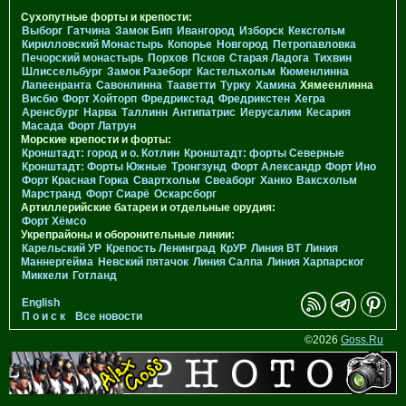
Сухопутные форты и крепости:
Выборг
Гатчина
Замок Бип
Ивангород
Изборск
Кексгольм
Кирилловский Монастырь
Копорье
Новгород
Петропавловка
Печорcкий монастырь
Порхов
Псков
Старая Ладога
Тихвин
Шлиссельбург
Замок Разеборг
Кастельхольм
Кюменлинна
Лапеенранта
Савонлинна
Тааветти
Турку
Хамина
Хямеенлинна
Висбю
Форт Хойторп
Фредрикстад
Фредрикстен
Хегра
Аренсбург
Нарва
Таллинн
Антипатрис
Иерусалим
Кесария
Масада
Форт Латрун
Морские крепости и форты:
Кронштадт: город и о. Котлин
Кронштадт: форты Северные
Кронштадт: Форты Южные
Тронгзунд
Форт Александр
Форт Ино
Форт Красная Горка
Свартхольм
Свеаборг
Ханко
Ваксхольм
Марстранд
Форт Сиарё
Оскарсборг
Артиллерийские батареи и отдельные орудия:
Форт Хёмсо
Укрепрайоны и оборонительные линии:
Карельский УР
Крепость Ленинград
КрУР
Линия ВТ
Линия
Маннергейма
Невский пятачок
Линия Салпа
Линия Харпарског
Миккели
Готланд
English
П о и с к
Все новости
©2026
Goss.Ru