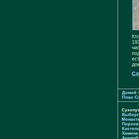
Кт
19
чи
по
ес
до
Сл
Домой
План
С
Сухопу
Выборг
Монаст
Порхов
Кастел
Хамина
Аренсб