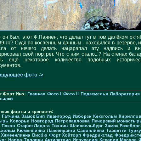
о он был, этот Ф.Паянен, что делал тут в том далёком октя
39-го? Судя по косвенным данным - находился в резерве, и
сла от нечего делать нацарапал эту надпись и вн
дрисовал свой портрет. Что с ним стало...? На стенах бата
ть ещё некоторое количество подобных историчес
кументов.
едующее фото ->
> Форт Ино:
Главная
Фото I
Фото II
Подземелья
Лаборатория
сылки
тные форты и крепости:
Гатчина
Замок Бип
Ивангород
Изборск
Кексгольм
Кириллов
ырь
Копорье
Новгород
Петропавловка
Печорcкий монастыр
Псков
Старая Ладога
Тихвин
Шлиссельбург
Замок Разеборг
ьхольм
Кюменлинна
Лапеенранта
Савонлинна
Тааветти
Турку
Хямеенлинна
Висбю
Форт Хойторп
Фредрикстад
Фредрикст
ург
Нарва
Таллинн
Антипатрис
Иерусалим
Кесария
Масада