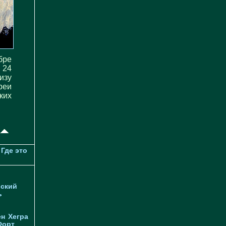
бре
 24
изу
реи
ких
Где это
ский
ь
ен
Хегра
Форт