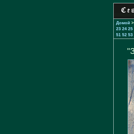
Домой
23
24
25
51
52
53
"