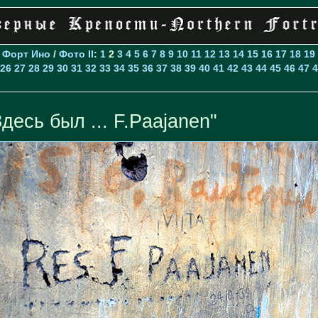
>
Форт Ино
/
Фото II
:
1
2
3
4
5
6
7
8
9
10
11
12
13
14
15
16
17
18
19
26
27
28
29
30
31
32
33
34
35
36
37
38
39
40
41
42
43
44
45
46
47
4
Здесь был ... F.Paajanen"