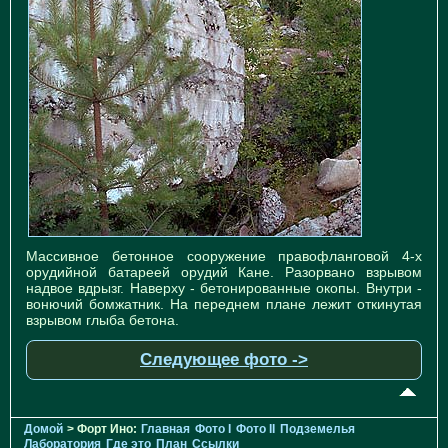
Массивное бетонное сооружение правофланговой 4-х
орудийной батареей орудий Кане. Разорвано взрывом
надвое вдрызг. Наверху - бетонированные окопы. Внутри -
вонючий бомжатник. На переднем плане лежит откинутая
взрывом глыба бетона.
Следующее фото ->
Домой
> Форт Ино:
Главная
Фото I
Фото II
Подземелья
Лаборатория
Где это
План
Ссылки