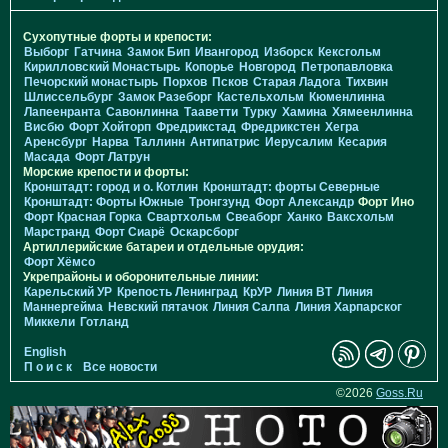
Сухопутные форты и крепости:
Выборг
Гатчина
Замок Бип
Ивангород
Изборск
Кексгольм
Кирилловский Монастырь
Копорье
Новгород
Петропавловка
Печорcкий монастырь
Порхов
Псков
Старая Ладога
Тихвин
Шлиссельбург
Замок Разеборг
Кастельхольм
Кюменлинна
Лапеенранта
Савонлинна
Тааветти
Турку
Хамина
Хямеенлинна
Висбю
Форт Хойторп
Фредрикстад
Фредрикстен
Хегра
Аренсбург
Нарва
Таллинн
Антипатрис
Иерусалим
Кесария
Масада
Форт Латрун
Морские крепости и форты:
Кронштадт: город и о. Котлин
Кронштадт: форты Северные
Кронштадт: Форты Южные
Тронгзунд
Форт Александр
Форт Ино
Форт Красная Горка
Свартхольм
Свеаборг
Ханко
Ваксхольм
Марстранд
Форт Сиарё
Оскарсборг
Артиллерийские батареи и отдельные орудия:
Форт Хёмсо
Укрепрайоны и оборонительные линии:
Карельский УР
Крепость Ленинград
КрУР
Линия ВТ
Линия
Маннергейма
Невский пятачок
Линия Салпа
Линия Харпарског
Миккели
Готланд
English
П о и с к
Все новости
©2026
Goss.Ru